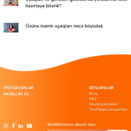
hazırlaya bilərik?
Özünə inamlı uşaqları necə böyüdək
PROQRAMLAR
RESURSLAR
Bloq
MÜƏLLIM OL
FAQ
Davranış kodeksi
Tərəfdaşlıq müqaviləsi
Yeniliklərimizə abunə olun