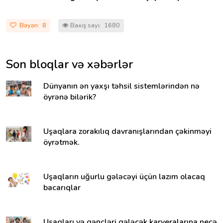
Bəyən:
8
Baxış sayı: 1680
Son bloqlar və xəbərlər
Dünyanın ən yaxşı təhsil sistemlərindən nə
öyrənə bilərik?
Uşaqlara zorakılıq davranışlarından çəkinməyi
öyrətmək.
Uşaqların uğurlu gələcəyi üçün lazım olacaq
bacarıqlar
Uşaqları və gəncləri gələcək karyeralarına necə