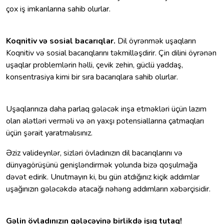
çox iş imkanlarına sahib olurlar.
Koqnitiv və sosial bacarıqlar.
Dil öyrənmək uşaqların
Koqnitiv və sosial bacarıqlarını təkmilləşdirir. Çin dilini öyrənən
uşaqlar problemlərin həlli, çevik zehin, güclü yaddaş,
konsentrasiya kimi bir sıra bacarıqlara sahib olurlar.
Uşaqlarınıza daha parlaq gələcək inşa etməkləri üçün lazım
olan alətləri verməli və ən yaxşı potensiallarına çatmaqları
üçün şərait yaratmalısınız.
Əziz valideynlər, sizləri övladınızın dil bacarıqlarını və
dünyagörüşünü genişləndirmək yolunda bizə qoşulmağa
dəvət edirik. Unutmayın ki, bu gün atdığınız kiçik addımlar
uşağınızın gələcəkdə atacağı nəhəng addımların xəbərçisidir.
Gəlin övladınızın gələcəyinə birlikdə işıq tutaq!