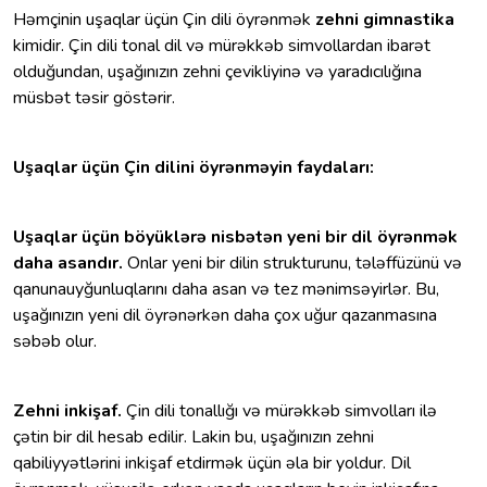
Həmçinin uşaqlar üçün Çin dili öyrənmək
zehni gimnastika
kimidir. Çin dili tonal dil və mürəkkəb simvollardan ibarət
olduğundan, uşağınızın zehni çevikliyinə və yaradıcılığına
müsbət təsir göstərir.
Uşaqlar üçün Çin dilini öyrənməyin faydaları:
Uşaqlar üçün böyüklərə nisbətən yeni bir dil öyrənmək
daha asandır.
Onlar yeni bir dilin strukturunu, tələffüzünü və
qanunauyğunluqlarını daha asan və tez mənimsəyirlər. Bu,
uşağınızın yeni dil öyrənərkən daha çox uğur qazanmasına
səbəb olur.
Zehni inkişaf.
Çin dili tonallığı və mürəkkəb simvolları ilə
çətin bir dil hesab edilir. Lakin bu, uşağınızın zehni
qabiliyyətlərini inkişaf etdirmək üçün əla bir yoldur. Dil