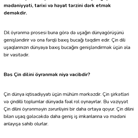
mədəniyyəti, tarixi və həyat tərzini dərk etmək
deməkdir.
Dil öyrənmə prosesi buna görə də uşağın dünyagörüşünü
genişləndirir və ona fərqli baxış bucağı təqdim edir. Çin dili
uşaqlarınızın dünyaya baxış bucağını genişləndirmək üçün əla
bir vasitədir.
Bəs Çin dilini öyrənmək niyə vacibdir?
Çin dünya iqtisadiyyatı üçün mühüm mərkəzdir. Çin şirkətləri
və çindilli toplumlar dünyada fəal rol oynayırlar. Bu vəziyyət
Çin dilini öyrənməyin zəruriliyini bir daha ortaya qoyur. Çin dilini
bilən uşaq gələcəkdə daha geniş iş imkanlarına və mədəni
anlayışa sahib olurlar.