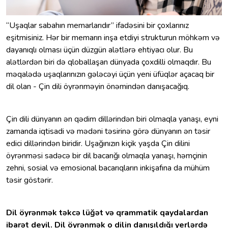
“Uşaqlar sabahın memarlarıdır” ifadəsini bir çoxlarınız
eşitmisiniz. Hər bir memarın inşa etdiyi strukturun möhkəm və
dayanıqlı olması üçün düzgün alətlərə ehtiyacı olur. Bu
alətlərdən biri də qloballaşan dünyada çoxdilli olmaqdır. Bu
məqalədə uşaqlarınızın gələcəyi üçün yeni üfüqlər açacaq bir
dil olan - Çin dili öyrənməyin önəmindən danışacağıq.
Çin dili dünyanın ən qədim dillərindən biri olmaqla yanaşı, eyni
zamanda iqtisadi və mədəni təsirinə görə dünyanın ən təsir
edici dillərindən biridir. Uşağınızın kiçik yaşda Çin dilini
öyrənməsi sadəcə bir dil bacarığı olmaqla yanaşı, həmçinin
zehni, sosial və emosional bacarıqların inkişafına da mühüm
təsir göstərir.
Dil öyrənmək təkcə lüğət və qrammatik qaydalardan
ibarət deyil. Dil öyrənmək o dilin danışıldığı yerlərdə