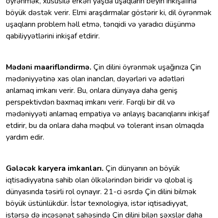
öyrənmək, xüsusilə erkən yaşda uşaqların beyin inkişafına
böyük dəstək verir. Elmi araşdırmalar göstərir ki, dil öyrənmək
uşaqların problem həll etmə, tənqidi və yaradıcı düşünmə
qabiliyyətlərini inkişaf etdirir.
Mədəni maarifləndirmə.
Çin dilini öyrənmək uşağınıza Çin
mədəniyyətinə xas olan inancları, dəyərləri və adətləri
anlamaq imkanı verir. Bu, onlara dünyaya daha geniş
perspektivdən baxmaq imkanı verir. Fərqli bir dil və
mədəniyyəti anlamaq empatiya və anlayış bacarıqlarını inkişaf
etdirir, bu da onlara daha məqbul və tolerant insan olmaqda
yardım edir.
Gələcək karyera imkanları.
Çin dünyanın ən böyük
iqtisadiyyatına sahib olan ölkələrindən biridir və qlobal iş
dünyasında təsirli rol oynayır. 21-ci əsrdə Çin dilini bilmək
böyük üstünlükdür. İstər texnologiya, istər iqtisadiyyat,
istərsə də incəsənət sahəsində Çin dilini bilən şəxslər daha