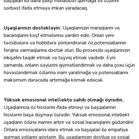
başqaları ilə daha yaxşı münasibət qurmağa və özlərini
sərbəst ifadə etməyə imkan yaradacaq.
Uşaqlarınızı dəstəkləyin.
Uşaqlarınızın maraqlarını və
bacarıqlarını kəşf etmələrinə yardım edin. Onları yeni
təcrübələrə və hobbilərə yönləndirərək öz potensiallarının
fərqinə varmaqlarına dəstək olun. Bu prosesdə uşaqlarınızın
inkişafını təqdir etmək və təşviq etmək vacibdir. Eyni
zamanda, onların səylərini qiymətləndirmək və daha çoxu üçün
həvəsləndirmək özlərinə inam yaratmağa və potensiallarını
maksimum dərəcədə artırmağa kömək edəcək.
Yüksək emosional intellektə sahib olmağı öyrədin.
Uşaqlarınıza öz hisslərini ifadə etməyi və başqalarının
hisslərini başa düşməyi öyrədin. Yüksək emosional intellekt
uşaqların özünə inamını artırır və sosial bacarıqlarını gücləndirir.
Onlara emosiyalarını idarə etmək və başqaları ilə empatiya
qurmaq yollarını göstərin. Bu, uşaqlarınızın dostluq və sosial