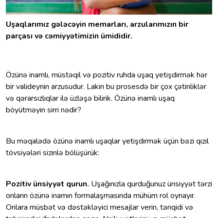
Uşaqlarımız gələcəyin memarları, arzularımızın bir
parçası və cəmiyyətimizin ümididir.
Özünə inamlı, müstəqil və pozitiv ruhda uşaq yetişdirmək hər
bir valideynin arzusudur. Lakin bu prosesdə bir çox çətinliklər
və qərarsızlıqlar ilə üzləşə bilirik. Özünə inamlı uşaq
böyütməyin sirri nədir?
Bu məqalədə özünə inamlı uşaqlar yetişdirmək üçün bəzi qızıl
tövsiyələri sizinlə bölüşürük:
Pozitiv ünsiyyət qurun.
Uşağınızla qurduğunuz ünsiyyət tərzi
onların özünə inamın formalaşmasında mühüm rol oynayır.
Onlara müsbət və dəstəkləyici mesajlar verin, tənqidi və