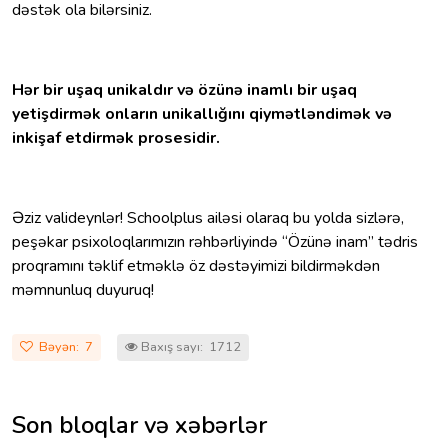
dəstək ola bilərsiniz.
Hər bir uşaq unikaldır və özünə inamlı bir uşaq
yetişdirmək onların unikallığını qiymətləndimək və
inkişaf etdirmək prosesidir.
Əziz valideynlər! Schoolplus ailəsi olaraq bu yolda sizlərə,
peşəkar psixoloqlarımızın rəhbərliyində “Özünə inam” tədris
proqramını təklif etməklə öz dəstəyimizi bildirməkdən
məmnunluq duyuruq!
Bəyən:
7
Baxış sayı: 1712
Son bloqlar və xəbərlər