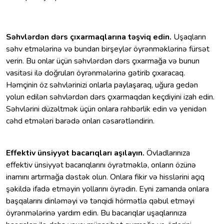
Səhvlərdən dərs çıxarmaqlarına təşviq edin.
Uşaqların
səhv etmələrinə və bundan birşeylər öyrənməklərinə fürsət
verin. Bu onlar üçün səhvlərdən dərs çıxarmağa və bunun
vasitəsi ilə doğruları öyrənmələrinə gətirib çıxaracaq.
Həmçinin öz səhvlərinizi onlarla paylaşaraq, uğura gedən
yolun edilən səhvlərdən dərs çıxarmaqdan keçdiyini izah edin.
Səhvlərini düzəltmək üçün onlara rəhbərlik edin və yenidən
cəhd etmələri barədə onları cəsarətləndirin.
Effektiv ünsiyyət bacarıqları aşılayın.
Övladlarınıza
effektiv ünsiyyət bacarıqlarını öyrətməklə, onların özünə
inamını artırmağa dəstək olun. Onlara fikir və hisslərini açıq
şəkildə ifadə etməyin yollarını öyrədin. Eyni zamanda onlara
başqalarını dinləməyi və tənqidi hörmətlə qəbul etməyi
öyrənmələrinə yardım edin. Bu bacarıqlar uşaqlarınıza