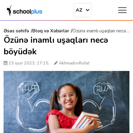
AZ
Əsas səhifə
Bloq və Xəbərlər
Özünə inamlı uşaqları necə böyüdək
Özünə inamlı uşaqları necə
böyüdək
15 iyun 2023, 17:15,
AkhmadovRufat