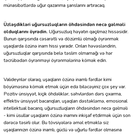
münasibətlərdə uğur qazanma şanslarını artıracaq.
Üzləşdikləri uğursuzluqların öhdəsindən necə gəlməli
olduqlarını öyrədin.
Uğursuzluq həyatın qaçılmaz hissəsidir.
Bunun qarşısında cəsarətli və dözümlü olmağı öyrənmək
uşaqlarda özünə inam hissi yaradır. Onları həvəsləndirin,
uğursuzluqlar qarşısında belə təslim olmamağı və hər
təcrübədən öyrənməyi öyrənmələrinə kömək edin.
Valideynlər olaraq, uşaqların özünə inamlı fərdlər kimi
böyüməsinə kömək etmək üçün edə biləcəyiniz çox şey var.
Pozitiv ünsiyyət, kiçik öhdəliklər, səhvlərdən dərs çıxarma,
effektiv ünsiyyət bacarıqları, uşaqları dəstəkləmə, emosional
intellektual bacarıq, uğursuzluqların öhdəsindən necə gəlməli
- kimi üsullar uşaqların özünə inamını inkişaf etdirmək üçün son
dərəcə təsirli olur. Bu tövsiyələrə əməl etməklə siz
uşaqlarınızın özünə inamlı, güclü və uğurlu fərdlər olmasına