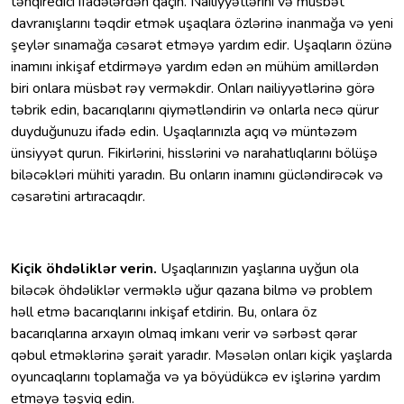
təhqiredici ifadələrdən qaçın. Nailiyyətlərini və müsbət
davranışlarını təqdir etmək uşaqlara özlərinə inanmağa və yeni
şeylər sınamağa cəsarət etməyə yardım edir. Uşaqların özünə
inamını inkişaf etdirməyə yardım edən ən mühüm amillərdən
biri onlara müsbət rəy verməkdir. Onları nailiyyətlərinə görə
təbrik edin, bacarıqlarını qiymətləndirin və onlarla necə qürur
duyduğunuzu ifadə edin. Uşaqlarınızla açıq və müntəzəm
ünsiyyət qurun. Fikirlərini, hisslərini və narahatlıqlarını bölüşə
biləcəkləri mühiti yaradın. Bu onların inamını gücləndirəcək və
cəsarətini artıracaqdır.
Kiçik öhdəliklər verin.
Uşaqlarınızın yaşlarına uyğun ola
biləcək öhdəliklər verməklə uğur qazana bilmə və problem
həll etmə bacarıqlarını inkişaf etdirin. Bu, onlara öz
bacarıqlarına arxayın olmaq imkanı verir və sərbəst qərar
qəbul etməklərinə şərait yaradır. Məsələn onları kiçik yaşlarda
oyuncaqlarını toplamağa və ya böyüdükcə ev işlərinə yardım
etməyə təşviq edin.