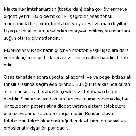
Məktəblər imtahanlardan (testlərdən) daha çox öyrənməyə
diqqət yetirir. Bu o deməkdir ki, şagirdlər əsas təhsil
müddətində heç bir milli imtahan və ya test verməli deyillər!
Uşaqlar müəllimləri tərəfindən müəyyən edilmiş standartlara
uyğun olaraq qiymətləndirilir.
Müəllimlər yüksək hazırlıqlıdır və məktəb yaşlı uşaqlara dərs
vermək üçün magistr dərəcəsi və ilkin müəllim hazırlığı tələb
edir.
Əsas təhsildən sonra uşaqlar akademik və ya peşə-ixtisas ali
təhsili arasında seçim edə bilərlər. Bu uğurun arxasında duran
əsas prinsiplərə bərabərlik, çeviklik və tələbəyə diqqət
daxildir. Siniflər arasındakı fərqləri minimuma endirməklə, hər
bir tələbənin potensialına diqqət yetirən sistem tələbələrə
pulsuz öyrənmə təcrübəsi təqdim edir. Bundan əlavə,
tələbələrin təkcə akademik uğurları deyil, həm də sosial və
emosional inkişafı ön plandadır.