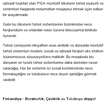
iqtisadi təşkilat olan PISA müxtəlif ölkələrin təhsil siyasəti və
sistemləri haqqında məlumatları müqayisə etmək üçün edilən
bir araşdırmadır.
Gəlin bu ölkələrin təhsil sistemlərinin bizimkindən necə
fərqləndiyini və onlardan nələr öyrənə biləcəyimizi birlikdə
öyrənək.
Təhsil cəmiyyətin inkişafının əsas amilidir və dünyada müxtəlif
təhsil sistemləri mədəni, sosial və iqtisadi fərqləri əks etdirən
özünəməxsus xüsusiyyətlərə malikdir. Bu məqalədə biz
dünyanın ən təsirli təhsil sistemlərinə daha dərindən nəzər
salacağıq. Hər bir sistemin öz sosial kontekstində necə
formalaşdığını və tələbələrə necə dəyər qatdığını görmək
vacibdir.
Finlandiya - B
ə
rab
ə
rlik, Çeviklik v
ə
T
ə
l
ə
b
ə
y
ə
diqq
ə
t