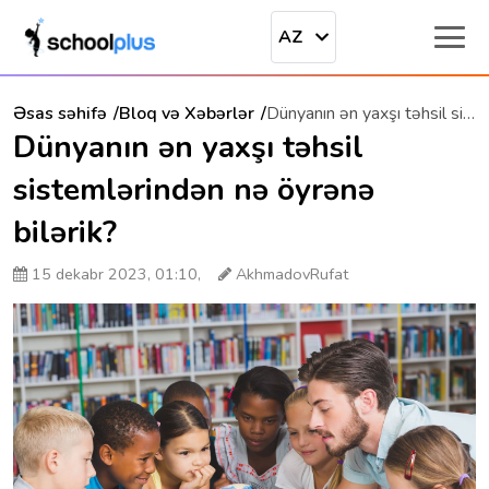
AZ
Əsas səhifə
Bloq və Xəbərlər
Dünyanın ən yaxşı təhsil sistemlərindən nə öyrənə bilərik?
Dünyanın ən yaxşı təhsil
sistemlərindən nə öyrənə
bilərik?
15 dekabr 2023, 01:10,
AkhmadovRufat