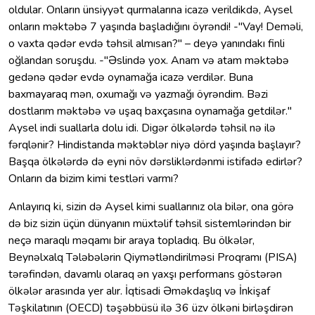
oldular. Onların ünsiyyət qurmalarına icazə verildikdə, Aysel
onların məktəbə 7 yaşında başladığını öyrəndi! -"Vay! Deməli,
o vaxta qədər evdə təhsil almısan?" – deyə yanındakı finli
oğlandan soruşdu. -"Əslində yox. Anam və atam məktəbə
gedənə qədər evdə oynamağa icazə verdilər. Buna
baxmayaraq mən, oxumağı və yazmağı öyrəndim. Bəzi
dostlarım məktəbə və uşaq baxçasına oynamağa getdilər."
Aysel indi suallarla dolu idi. Digər ölkələrdə təhsil nə ilə
fərqlənir? Hindistanda məktəblər niyə dörd yaşında başlayır?
Başqa ölkələrdə də eyni növ dərsliklərdənmi istifadə edirlər?
Onların da bizim kimi testləri varmı?
Anlayırıq ki, sizin də Aysel kimi suallarınız ola bilər, ona görə
də biz sizin üçün dünyanın müxtəlif təhsil sistemlərindən bir
neçə maraqlı məqamı bir araya topladıq. Bu ölkələr,
Beynəlxalq Tələbələrin Qiymətləndirilməsi Proqramı (PISA)
tərəfindən, davamlı olaraq ən yaxşı performans göstərən
ölkələr arasında yer alır. İqtisadi Əməkdaşlıq və İnkişaf
Təşkilatının (OECD) təşəbbüsü ilə 36 üzv ölkəni birləşdirən