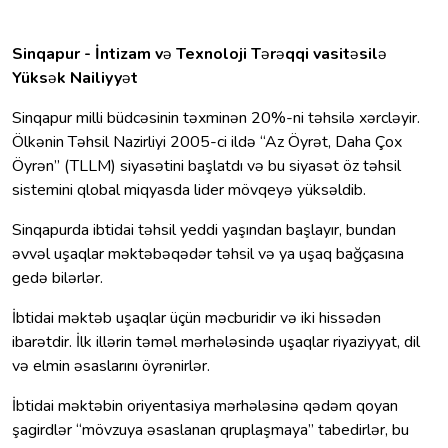
Sinqapur - İntizam v
ə
Texnoloji T
ə
r
ə
qqi vasit
ə
sil
ə
Yüks
ə
k Nailiyy
ə
t
Sinqapur milli büdcəsinin təxminən 20%-ni təhsilə xərcləyir.
Ölkənin Təhsil Nazirliyi 2005-ci ildə “Az Öyrət, Daha Çox
Öyrən” (TLLM) siyasətini başlatdı və bu siyasət öz təhsil
sistemini qlobal miqyasda lider mövqeyə yüksəldib.
Sinqapurda ibtidai təhsil yeddi yaşından başlayır, bundan
əvvəl uşaqlar məktəbəqədər təhsil və ya uşaq bağçasına
gedə bilərlər.
İbtidai məktəb uşaqlar üçün məcburidir və iki hissədən
ibarətdir. İlk illərin təməl mərhələsində uşaqlar riyaziyyat, dil
və elmin əsaslarını öyrənirlər.
İbtidai məktəbin oriyentasiya mərhələsinə qədəm qoyan
şagirdlər “mövzuya əsaslanan qruplaşmaya” tabedirlər, bu