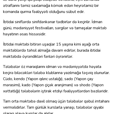
ətraflarını təmiz saxlamağa kömək edən heyrətamiz bir
komanda qurma fəaliyyəti olduğunu sübut edir.
İbtidai siniflərdə sinifdənkənar tədbirlər də keçirilir. İdman
günü, mədəniyyət festivalları, sərgilər və tamaşalar məktəb
həyatının əsas hissəsidir.
İbtidai məktəbi bitirən uşaqlar 15 yaşına kimi aşağı orta
məktəblərdə təhsil almağa davam edirlər, burada ibtidai
məktəbdə öyrəndikləri fənləri öyrənirlər.
Tələbələr öz maraqlarını idman və mədəniyyətdə həyata
keçirə biləcəkləri tələbə klublarına yazılmağa təşviq olunurlar.
Cüdo, kendo (Yapon qılınc ustalığı), sado (Yapon çay
mərasimi), kado (Yapon çiçək aranjimanı) və shodo (Yapon
xəttatlığı) tələbələrin iştirak etdiyi fəaliyyətlərdən bəziləridir.
Tam orta məktəbə daxil olmaq üçün tələbələr qəbul imtahanı
verməlidirlər. Tam günlük kurslarla yanaşı, tələbələr qiyabi
olaraq əlavə kurslar da alırlar.