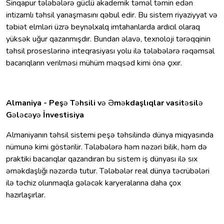
Sinqapur tələbələrə güclü akademik təməl təmin edən
intizamlı təhsil yanaşmasını qəbul edir. Bu sistem riyaziyyat və
təbiət elmləri üzrə beynəlxalq imtahanlarda ardıcıl olaraq
yüksək uğur qazanmışdır. Bundan əlavə, texnoloji tərəqqinin
təhsil proseslərinə inteqrasiyası yolu ilə tələbələrə rəqəmsal
bacarıqların verilməsi mühüm məqsəd kimi önə çıxır.
Almaniya - Peş
ə
T
ə
hsili v
ə Ə
m
ə
kdaşlıqlar vasit
ə
sil
ə
G
ə
l
ə
c
ə
y
ə
İnvestisiya
Almaniyanın təhsil sistemi peşə təhsilində dünya miqyasında
nümunə kimi göstərilir. Tələbələrə həm nəzəri bilik, həm də
praktiki bacarıqlar qazandıran bu sistem iş dünyası ilə sıx
əməkdaşlığı nəzərdə tutur. Tələbələr real dünya təcrübələri
ilə təchiz olunmaqla gələcək karyeralarına daha çox
hazırlaşırlar.