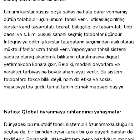
Ümumi kurslar xüsusi peşə sahəsinə hələ qərar verməmiş
bütün tələbələr üçün ümumi təhsil verir. İxtisaslaşdırılmış
kurslar kənd təsərrüfatı, ticarət, balıqçılıq, ev təsərrüfatı, tibb
bacısı və s. kimi xüsusi sahəni seçmiş tələbələr üçündür.
İnteqrasiya edilmiş kurslar tələbələrin seçimindən asılı olaraq
müxtəlif fənlər üzrə təhsil verir. Yaponiyanın təhsil sistemi
sadəcə olaraq akademik biliklərin ötürülməsinə diqqət
yetirməkdən kənara çıxır. Belə ki, mədəni dəyərlərə və
xarakter tərbiyəsinə böyük əhəmiyyət verilir. Bu sistem
tələbələrə təkcə bilik deyil, həm də etika və sosial
məsuliyyətdə güclü təməl təmin etmək məqsədi daşıyır.
N
ə
tic
ə
: Qlobal öyr
ə
nm
ə
y
ə
ruhlandırıcı yanaşmalar
Dünyadakı bu müxtəlif təhsil sistemləri özünəməxsusluğu ilə
seçilsə də, bir-birindən öyrəniləcək bir çox dəyərli dərslər də
təklif edir. Bərabərlik, nizam-intizam, peşə hazırlığı və mədəni