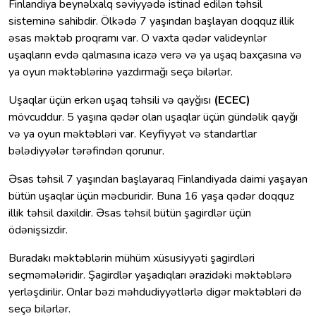
Finlandiya beynəlxalq səviyyədə istinad edilən təhsil
sisteminə sahibdir. Ölkədə 7 yaşından başlayan doqquz illik
əsas məktəb proqramı var. O vaxta qədər valideynlər
uşaqların evdə qalmasına icazə verə və ya uşaq baxçasına və
ya oyun məktəblərinə yazdırmağı seçə bilərlər.
Uşaqlar üçün erkən uşaq təhsili və qayğısı
(ECEC)
mövcuddur. 5 yaşına qədər olan uşaqlar üçün gündəlik qayğı
və ya oyun məktəbləri var. Keyfiyyət və standartlar
bələdiyyələr tərəfindən qorunur.
Əsas təhsil 7 yaşından başlayaraq Finlandiyada daimi yaşayan
bütün uşaqlar üçün məcburidir. Buna 16 yaşa qədər doqquz
illik təhsil daxildir. Əsas təhsil bütün şagirdlər üçün
ödənişsizdir.
Buradakı məktəblərin mühüm xüsusiyyəti şagirdləri
seçməmələridir. Şagirdlər yaşadıqları ərazidəki məktəblərə
yerləşdirilir. Onlar bəzi məhdudiyyətlərlə digər məktəbləri də
seçə bilərlər.