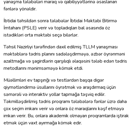
yanaşma tələbələri maraq və qabiliyyətlərinə əsaslanan
fənlərə yönəldir.
İbtidai təhsildən sonra tələbələr İbtidai Məktəbi Bitirmə
İmtahanı (PSLE) verir və topladıqları bal əsasında öz
istədikləri orta məktəbi seçə bilərlər.
Təhsil Nazirliyi tərəfindən daxil edilmiş TLLM yanaşması
məktəblərə tədris planını sadələşdirməyə, əzbər öyrənməni
azaltmağa və şagirdlərin qarşılıqlı əlaqəsini tələb edən tədris
metodlarını mənimsəməyə kömək etdi.
Müəllimləri ev tapşırığı və testlərdən başqa digər
qiymətləndirmə üsullarını öyrətmək və araşdırmaq üçün
səmərəli və interaktiv yollar tapmağa təşviq edilir.
Təkmilləşdirilmiş tədris proqramı tələbələrə fənlər üzrə daha
çox seçim imkanı verir və onlara öz maraqlarını kəşf etməyə
imkan verir. Bu, onlara akademik olmayan proqramlarda iştirak
etmək üçün vaxt ayırmağa kömək edir.