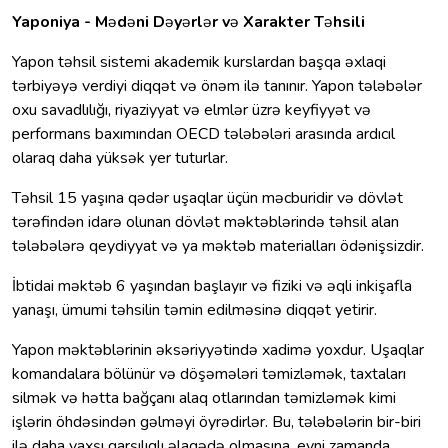
Yaponiya - M
ə
d
ə
ni D
ə
y
ə
rl
ə
r v
ə
Xarakter T
ə
hsili
Yapon təhsil sistemi akademik kurslardan başqa əxlaqi
tərbiyəyə verdiyi diqqət və önəm ilə tanınır. Yapon tələbələr
oxu savadlılığı, riyaziyyat və elmlər üzrə keyfiyyət və
performans baxımından OECD tələbələri arasında ardıcıl
olaraq daha yüksək yer tuturlar.
Təhsil 15 yaşına qədər uşaqlar üçün məcburidir və dövlət
tərəfindən idarə olunan dövlət məktəblərində təhsil alan
tələbələrə qeydiyyat və ya məktəb materialları ödənişsizdir.
İbtidai məktəb 6 yaşından başlayır və fiziki və əqli inkişafla
yanaşı, ümumi təhsilin təmin edilməsinə diqqət yetirir.
Yapon məktəblərinin əksəriyyətində xadimə yoxdur. Uşaqlar
komandalara bölünür və döşəmələri təmizləmək, taxtaları
silmək və hətta bağçanı alaq otlarından təmizləmək kimi
işlərin öhdəsindən gəlməyi öyrədirlər. Bu, tələbələrin bir-biri
ilə daha yaxşı qarşılıqlı əlaqədə olmasına, eyni zamanda