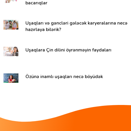
bacarıqlar
Uşaqları və gəncləri gələcək karyeralarına necə
hazırlaya bilərik?
Uşaqlara Çin dilini öyrənməyin faydaları
Özünə inamlı uşaqları necə böyüdək