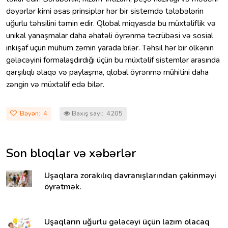
dəyərlər kimi əsas prinsiplər hər bir sistemdə tələbələrin
uğurlu təhsilini təmin edir. Qlobal miqyasda bu müxtəliflik və
unikal yanaşmalar daha əhatəli öyrənmə təcrübəsi və sosial
inkişaf üçün mühüm zəmin yarada bilər. Təhsil hər bir ölkənin
gələcəyini formalaşdırdığı üçün bu müxtəlif sistemlər arasında
qarşılıqlı əlaqə və paylaşma, qlobal öyrənmə mühitini daha
zəngin və müxtəlif edə bilər.
Bəyən:
4
Baxış sayı: 4205
Son bloqlar və xəbərlər
Uşaqlara zorakılıq davranışlarından çəkinməyi
öyrətmək.
Uşaqların uğurlu gələcəyi üçün lazım olacaq