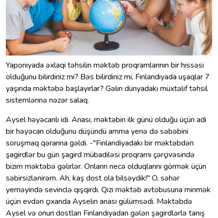
Yaponiyada əxlaqi təhsilin məktəb proqramlarının bir hissəsi
olduğunu bilirdiniz mi? Bəs bilirdiniz mi, Finlandiyada uşaqlar 7
yaşında məktəbə başlayırlar? Gəlin dünyadakı müxtəlif təhsil
sistemlərinə nəzər salaq.
Aysel həyəcanlı idi. Anası, məktəbin ilk günü olduğu üçün adi
bir həyəcan olduğunu düşündü amma yenə də səbəbini
soruşmaq qərarına gəldi. -"Finlandiyadakı bir məktəbdən
şagirdlər bu gün şagird mübadiləsi proqramı çərçivəsində
bizim məktəbə gəlirlər. Onların necə olduqlarını görmək üçün
səbirsizlənirəm. Ah, kaş dost ola bilsəydik!" O, səhər
yeməyində sevinclə qışqırdı. Qızı məktəb avtobusuna minmək
üçün evdən çıxanda Ayselin anası gülümsədi. Məktəbdə
Aysel və onun dostları Finlandiyadan gələn şagirdlərlə tanış