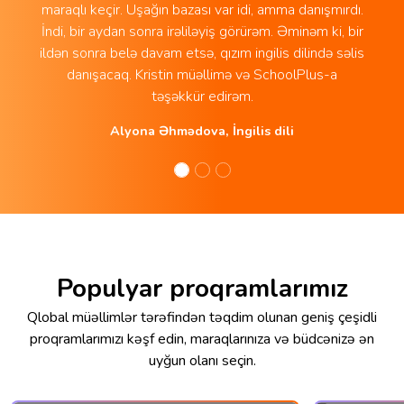
maraqlı keçir. Uşağın bazası var idi, amma danışmırdı.
İndi, bir aydan sonra irəliləyiş görürəm. Əminəm ki, bir
ildən sonra belə davam etsə, qızım ingilis dilində səlis
danışacaq. Kristin müəllimə və SchoolPlus-a
təşəkkür edirəm.
Alyona Əhmədova, İngilis dili
Populyar proqramlarımız
Qlobal müəllimlər tərəfindən təqdim olunan geniş çeşidli
proqramlarımızı kəşf edin, maraqlarınıza və büdcənizə ən
uyğun olanı seçin.