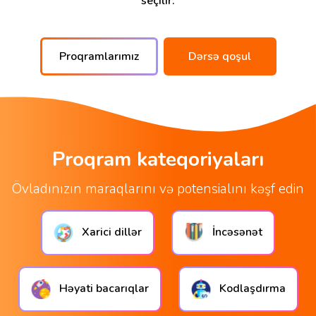
seçilir.
Proqramlarımız
Dərsə qoşul
Proqram kateqoriyaları
Övladınızın maraqlarını və potensialını kəşf edin
Xarici dillər
İncəsənət
Həyati bacarıqlar
Kodlaşdırma