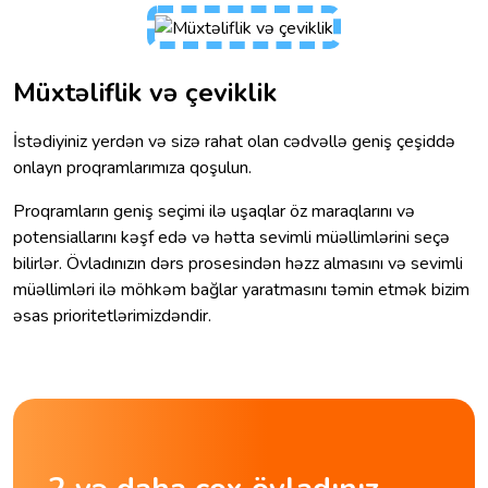
Müxtəliflik və çeviklik
İstədiyiniz yerdən və sizə rahat olan cədvəllə geniş çeşiddə
onlayn proqramlarımıza qoşulun.
Proqramların geniş seçimi ilə uşaqlar öz maraqlarını və
potensiallarını kəşf edə və hətta sevimli müəllimlərini seçə
bilirlər. Övladınızın dərs prosesindən həzz almasını və sevimli
müəllimləri ilə möhkəm bağlar yaratmasını təmin etmək bizim
əsas prioritetlərimizdəndir.