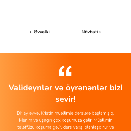
Əvvəlki
Növbəti
Valideynlər və öyrənənlər bizi
sevir!
Bir ay əvvəl Kristin müəllimlə dərslərə başlamışıq.
Mənim və uşağın çox xoşumuza gəlir. Müəllimin
tələffüzü xoşuma gəlir, dərs yaxşı planlaşdırılır və