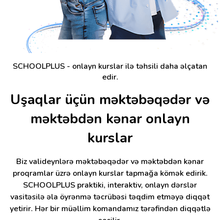
SCHOOLPLUS - onlayn kurslar ilə təhsili daha əlçatan
edir.
Uşaqlar üçün məktəbəqədər və
məktəbdən kənar onlayn
kurslar
Biz valideynlərə məktəbəqədər və məktəbdən kənar
proqramlar üzrə onlayn kurslar tapmağa kömək edirik.
SCHOOLPLUS praktiki, interaktiv, onlayn dərslər
vasitəsilə əla öyrənmə təcrübəsi təqdim etməyə diqqət
yetirir. Hər bir müəllim komandamız tərəfindən diqqətlə