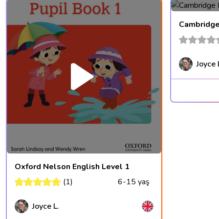
Cambridge 
Joyce 
Oxford Nelson English Level 1
(1)
6-15 yaş
Joyce L.