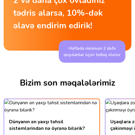
2 və daha çox övladınız
tədris alarsa, 10%-dək
əlavə endirim edirik!
Həftədə minimum 2 dəfə
qoşulanlar üçün tətbiq olunur
Bizim son məqalələrimiz
Dünyanın ən yaxşı təhsil
Uşaqlara z
sistemlərindən nə öyrənə bilərik?
çəkinməyi 