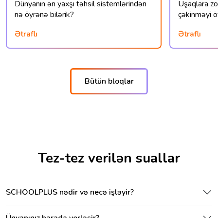
Dünyanın ən yaxşı təhsil sistemlərindən
Uşaqlara zor
nə öyrənə bilərik?
çəkinməyi 
Ətraflı
Ətraflı
Bütün bloqlar
Tez-tez verilən suallar
SCHOOLPLUS nədir və necə işləyir?
Ünvanınız harada yerləşir?