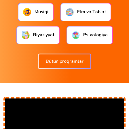
Musiqi
Elm və Təbiət
Riyaziyyat
Psixologiya
Bütün proqramlar