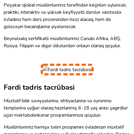
Peşəkar qlobal müəllimlərimiz tərəfindən keçirilən əyləncəli,
praktiki, interaktiv və yüksək keyfiyyətli dərslər vasitəsilə
övladınız həm dərs prosesindən həzz alacaq, həm də
gələcəyin bacarıqlarına yiyələnəcək.
Beynəlxalq sertifikatlı müəllimlərimiz Cənubi Afrika, ABŞ,
Rusiya, Filippin və digər ölkələrdən onlayn olaraq qoşulur.
Fərdi tədris təcrübəsi
Müxtəlif bilik səviyyələrinə, ehtiyaclarına və öyrənmə
templərinə uyğun olaraq hazırlanmış 6-18 yaş arası şagirdlər
üçün məktəbdənkənar proqramlarımıza qoşulun.
Müəllimlərimiz həmişə təlim proqramını övladınızın müxtəlif