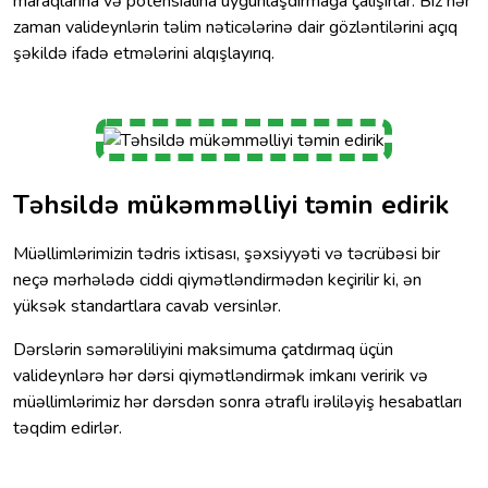
maraqlarına və potensialına uyğunlaşdırmağa çalışırlar. Biz hər
zaman valideynlərin təlim nəticələrinə dair gözləntilərini açıq
şəkildə ifadə etmələrini alqışlayırıq.
Təhsildə mükəmməlliyi təmin edirik
Müəllimlərimizin tədris ixtisası, şəxsiyyəti və təcrübəsi bir
neçə mərhələdə ciddi qiymətləndirmədən keçirilir ki, ən
yüksək standartlara cavab versinlər.
Dərslərin səmərəliliyini maksimuma çatdırmaq üçün
valideynlərə hər dərsi qiymətləndirmək imkanı veririk və
müəllimlərimiz hər dərsdən sonra ətraflı irəliləyiş hesabatları
təqdim edirlər.