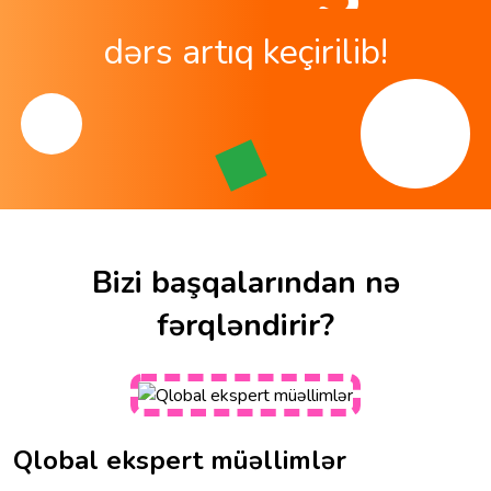
dərs artıq keçirilib!
Bizi başqalarından nə
fərqləndirir?
Qlobal ekspert müəllimlər