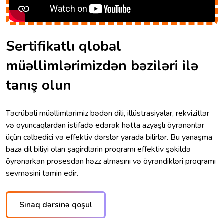
Sertifikatlı qlobal
müəllimlərimizdən bəziləri ilə
tanış olun
Təcrübəli müəllimlərimiz bədən dili, illüstrasiyalar, rekvizitlər
və oyuncaqlardan istifadə edərək hətta azyaşlı öyrənənlər
üçün cəlbedici və effektiv dərslər yarada bilirlər. Bu yanaşma
baza dil biliyi olan şagirdlərin proqramı effektiv şəkildə
öyrənərkən prosesdən həzz almasını və öyrəndikləri proqramı
sevməsini təmin edir.
Sınaq dərsinə qoşul