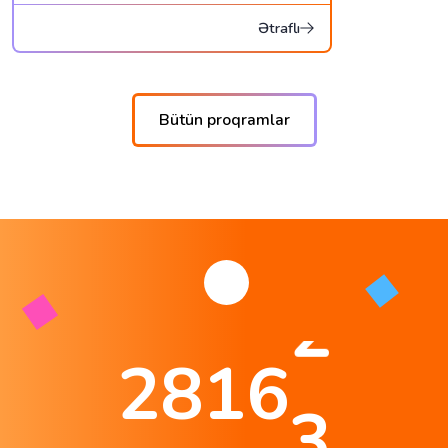
Ətraflı
Bütün proqramlar
2
2
8
1
6
3