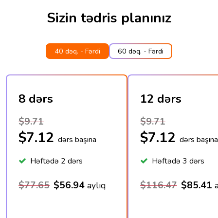
Sizin tədris planınız
40 dəq. - Fərdi
60 dəq. - Fərdi
8 dərs
12 dərs
$9.71
$9.71
$7.12
$7.12
dərs başına
dərs başına
Həftədə 2 dərs
Həftədə 3 dərs
$77.65
$56.94
$116.47
$85.41
aylıq