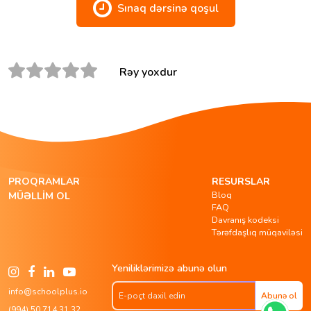
Sınaq dərsinə qoşul
Rəy yoxdur
PROQRAMLAR
RESURSLAR
Bloq
MÜƏLLIM OL
FAQ
Davranış kodeksi
Tərəfdaşlıq müqaviləsi
Yeniliklərimizə abunə olun
info@schoolplus.io
Abunə ol
(994) 50 714 31 32