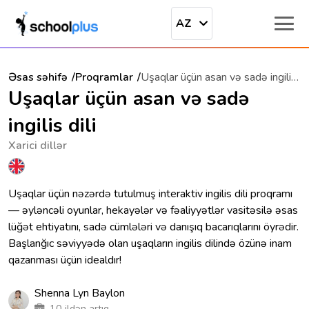
AZ
Əsas səhifə
Proqramlar
Uşaqlar üçün asan və sadə ingilis dili
Uşaqlar üçün asan və sadə
ingilis dili
Xarici dillər
Uşaqlar üçün nəzərdə tutulmuş interaktiv ingilis dili proqramı
— əyləncəli oyunlar, hekayələr və fəaliyyətlər vasitəsilə əsas
lüğət ehtiyatını, sadə cümlələri və danışıq bacarıqlarını öyrədir.
Başlanğıc səviyyədə olan uşaqların ingilis dilində özünə inam
qazanması üçün idealdır!
Shenna Lyn Baylon
10 ildən artıq