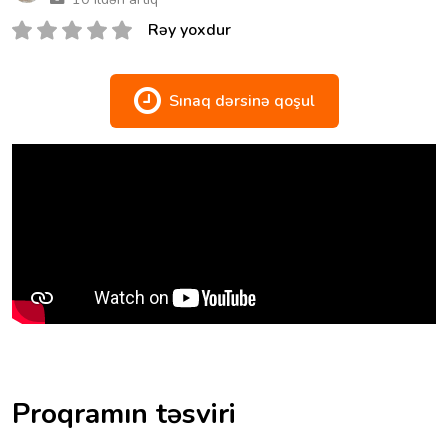
Rəy yoxdur
Sınaq dərsinə qoşul
Proqramın təsviri