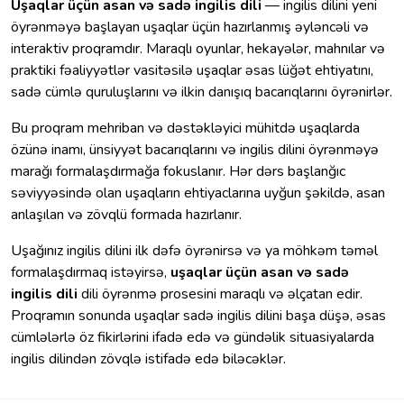
Uşaqlar üçün asan və sadə ingilis dili
— ingilis dilini yeni
öyrənməyə başlayan uşaqlar üçün hazırlanmış əyləncəli və
interaktiv proqramdır. Maraqlı oyunlar, hekayələr, mahnılar və
praktiki fəaliyyətlər vasitəsilə uşaqlar əsas lüğət ehtiyatını,
sadə cümlə quruluşlarını və ilkin danışıq bacarıqlarını öyrənirlər.
Bu proqram mehriban və dəstəkləyici mühitdə uşaqlarda
özünə inamı, ünsiyyət bacarıqlarını və ingilis dilini öyrənməyə
marağı formalaşdırmağa fokuslanır. Hər dərs başlanğıc
səviyyəsində olan uşaqların ehtiyaclarına uyğun şəkildə, asan
anlaşılan və zövqlü formada hazırlanır.
Uşağınız ingilis dilini ilk dəfə öyrənirsə və ya möhkəm təməl
formalaşdırmaq istəyirsə,
uşaqlar üçün asan və sadə
ingilis dili
dili öyrənmə prosesini maraqlı və əlçatan edir.
Proqramın sonunda uşaqlar sadə ingilis dilini başa düşə, əsas
cümlələrlə öz fikirlərini ifadə edə və gündəlik situasiyalarda
ingilis dilindən zövqlə istifadə edə biləcəklər.