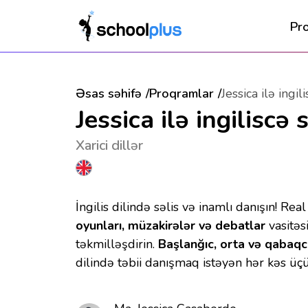
Pr
Əsas səhifə
Proqramlar
Jessica ilə ingi
Jessica ilə ingiliscə
Xarici dillər
İngilis dilində səlis və inamlı danışın! Real
oyunları, müzakirələr və debatlar
vasitəsi
təkmilləşdirin.
Başlanğıc, orta və qabaqc
dilində təbii danışmaq istəyən hər kəs 