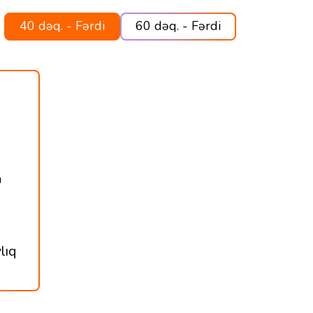
40 dəq. - Fərdi
60 dəq. - Fərdi
a
lıq