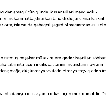
xıcı danışmaq üçün gündəlik ssenariləri məşq edirik.
dənizi mükəmməlləşdirərkən tənqidi düşüncənizi kəskinlə
stər orta, istərsə də qabaqcıl şagird olmağınızdan asıl
n tutmuş peşəkar müzakirələrə qədər istənilən söhbətd
ha təbii nitq üçün ingilis səslərinin nüanslarını öyrənmə
 danışmağa, düşünməyə və ifadə etməyə təşviq edən im
rdə inamla danışmaq istəyən hər kəs üçün mükəmməldir! 