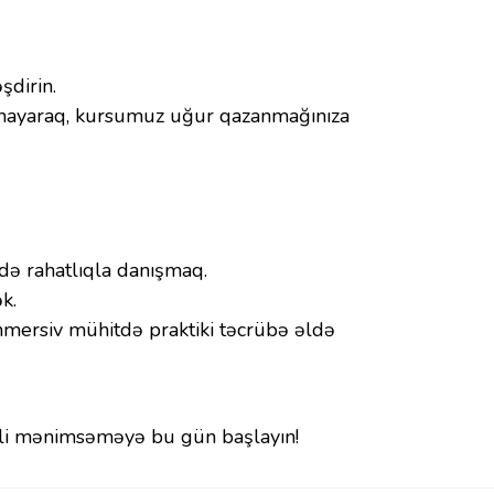
şdirin.
ı olmayaraq, kursumuz uğur qazanmağınıza
ə rahatlıqla danışmaq.
k.
mersiv mühitdə praktiki təcrübə əldə
Dili mənimsəməyə bu gün başlayın!