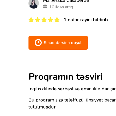
Ma. Jessica Casaberde
10 ildən artıq
1 nəfər rəyini bildirib
Sınaq dərsinə qoşul
Proqramın təsviri
İngilis dilində sərbəst və əminliklə danışın
Bu proqram sizə tələffüzü, ünsiyyət baca
tutulmuşdur.