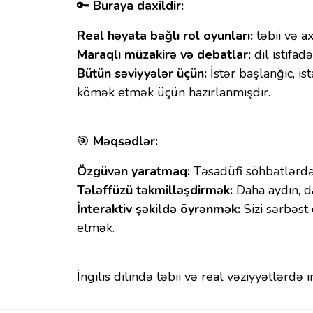
🔑
Buraya daxildir:
Real həyata bağlı rol oyunları:
təbii və a
Maraqlı müzakirə və debatlar:
dil istifa
Bütün səviyyələr üçün:
İstər başlanğıc, i
kömək etmək üçün hazırlanmışdır.
🎯
Məqsədlər:
Özgüvən yaratmaq:
Təsadüfi söhbətlərdə
Tələffüzü təkmilləşdirmək:
Daha aydın, da
İnteraktiv şəkildə öyrənmək:
Sizi sərbəst
etmək.
İngilis dilində təbii və real vəziyyətlə