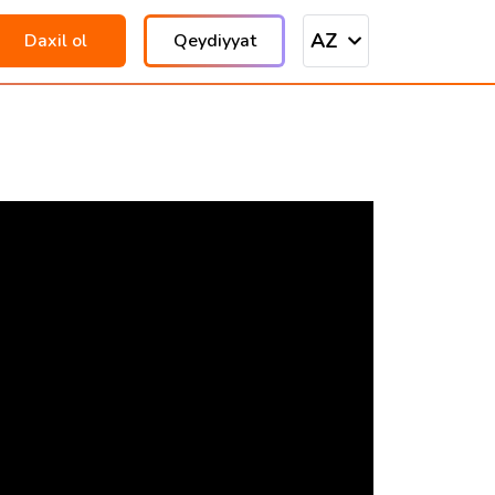
AZ
Daxil ol
Qeydiyyat