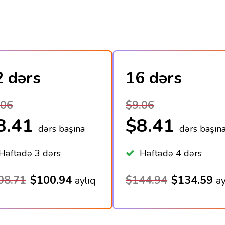
2 dərs
16 dərs
.06
$9.06
8.41
$8.41
dərs başına
dərs başın
əftədə 3 dərs
Həftədə 4 dərs
08.71
$100.94
$144.94
$134.59
aylıq
ay