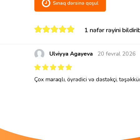
Sınaq dərsinə qoşul
1 nəfər rəyini bildiri
Ulviyya Agayeva
20 fevral 2026
Çox maraqlı, öyrədici və dəstəkçi, təşəkkü