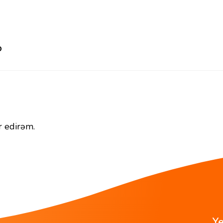
b
r edirəm.
Ye