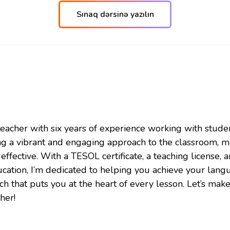
Sınaq dərsinə yazılın
h teacher with six years of experience working with stude
ing a vibrant and engaging approach to the classroom, 
effective. With a TESOL certificate, a teaching license, 
cation, I’m dedicated to helping you achieve your lang
 that puts you at the heart of every lesson. Let’s mak
her!