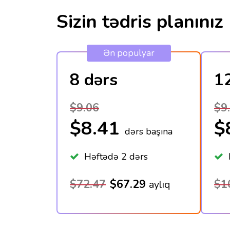
Sizin tədris planınız
Ən populyar
8 dərs
1
$9.06
$9
$8.41
$
dərs başına
Həftədə 2 dərs
H
$72.47
$67.29
$1
aylıq