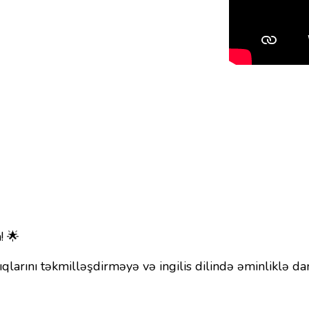
! 🌟
rıqlarını təkmilləşdirməyə və ingilis dilində əminlikl