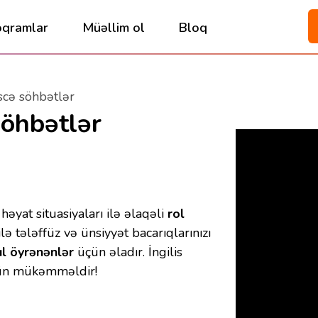
oqramlar
Müəllim ol
Bloq
liscə söhbətlər
 söhbətlər
 həyat situasiyaları ilə əlaqəli
rol
lə tələffüz və ünsiyyət bacarıqlarınızı
ıl öyrənənlər
üçün əladır. İngilis
üçün mükəmməldir!