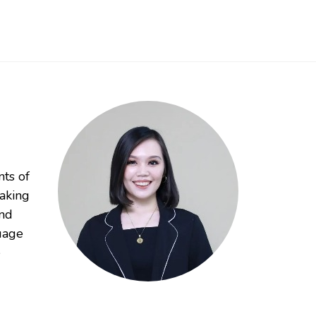
nts of
making
and
uage
e