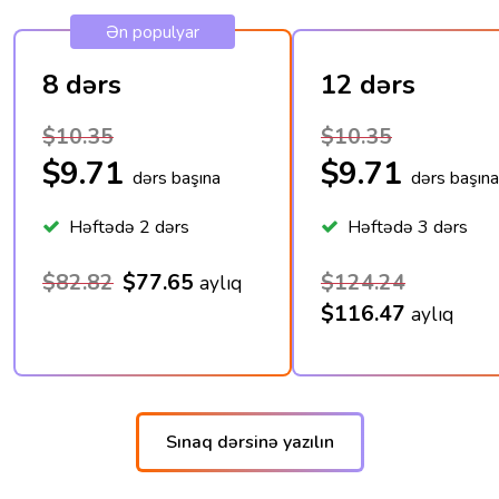
Ən populyar
8 dərs
12 dərs
$10.35
$10.35
$9.71
$9.71
dərs başına
dərs başına
Həftədə 2 dərs
Həftədə 3 dərs
$82.82
$77.65
$124.24
aylıq
$116.47
aylıq
Sınaq dərsinə yazılın