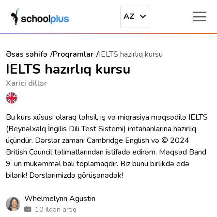
AZ
Əsas səhifə
Proqramlar
IELTS hazırlıq kursu
IELTS hazırlıq kursu
Xarici dillər
Bu kurs xüsusi olaraq təhsil, iş və miqrasiya məqsədilə IELTS
(Beynəlxalq İngilis Dili Test Sistemi) imtahanlarına hazırlıq
üçündür. Dərslər zamanı Cambridge English və © 2024
British Council təlimatlarından istifadə edirəm. Məqsəd Band
9-un mükəmməl balı toplamaqdır. Biz bunu birlikdə edə
bilərik! Dərslərimizdə görüşənədək!
Whelmelynn Agustin
10 ildən artıq