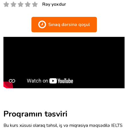
Rəy yoxdur
Sınaq dərsinə qoşul
Proqramın təsviri
Bu kurs xüsusi olaraq təhsil, iş və miqrasiya məqsədilə IELTS