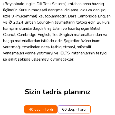
(Beynəlxalq İngilis Dili Test Sistemi) imtahanlarına hazırlıq
üçündür. Kursun məqsədi danışma, dinləmə, oxu və danışıq
üzrə 9 (mükəmməl) xal toplamaqdır. Dərs Cambridge English
və © 2024 British Council-ın təlimatlarını tətbiq edir. Bu kurs
həmçinin standartlaşdırılmış təlim və hazırlıq üçün British
Council, Cambridge English, TestEnglish materiallarından və
başqa materiallardan istifadə edir. Şagirdlər özünə inam
yaratmağı, texnikaları necə tətbiq etməyi, müxtəlif
yanaşmaları yerinə yetirməyi və IELTS imtahanlarının təzyiqi
ilə sakit şəkildə üzləşməyi öyrənəcəklər.
Sizin tədris planınız
40 dəq. - Fərdi
60 dəq. - Fərdi