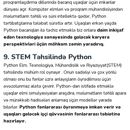
proqramlaşdırma dillərində bacarıq uşaqlar üçün imkanlar
dünyası açır. Kompüter elmləri və proqram mühəndisliyindən
məlumatların təhlili və süni intellektə qədər, Python
tərtibatçılarına tələbat sürətlə artır. Uşaqları erkən yaşda
Python bacarıqları ilə təchiz etməklə biz onlara
daim inkişaf
edən texnologiya sənayesində gələcək karyera
perspektivləri üçün möhkəm zəmin yaradırıq.
9. STEM Təhsilində Python
Python Elm, Texnologiya, Mühəndislik və Riyaziyyat(STEM)
təhsilində mühüm rol oynayır . Onun sadəliyi və çox yönlü
olması onu bu fənlər üzrə anlayışların öyrədilməsi üçün
əvəzolunmaz alətə çevirir. Python-dan istifadə etməklə
uşaqlar elmi simulyasiyaları araşdıra, məlumatların təhlili apara
və mürəkkəb hadisələri anlamaq üçün modellər yarada
bilərlər.
Python fənlərarası öyrənməyə imkan verir və
uşaqları gələcək işçi qüvvəsinin fənlərarası təbiətinə
hazırlayır.