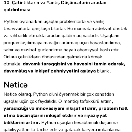
10. Çətinliklərin və Yanlış Düşüncələrin aradan
qaldırılması
Python öyrənərkən uşaqlar problemlərlə və yanlış
təsəvvürlərlə qarşılaşa bilərlər. Bu maneələri adekvat dəstək
və rəhbərlik etməklə aradan qaldırmaq vacibdir. Uşaqların
proqramlaşdırmaya marağını artırmaq üçün həvəsləndirmə,
səbir və müsbət gücləndirmə həyati əhəmiyyət kəsb edir.
Onlara çətinliklərin öhdəsindən gəlməkdə kömək
etməklə,
davamlı tərəqqisini və həvəsini təmin edərək,
davamlılıq və inkişaf zehniyyətini aşılaya
bilərik .
Nəticə
Nəticə olaraq, Python dilini öyrənmək bir çox cəhətdən
uşaqlar üçün çox faydalıdır. O, məntiqi təfəkkürü artırır
,
yaradıcılığı və innovasiyanı inkişaf etdirir, problem həll
etmə bacarıqlarını inkişaf etdirir və riyaziyyat
biliklərini artırır.
Python uşaqları hesablamalı düşünmə
qabiliyyətləri ilə təchiz edir və gələcək karyera imkanlarına