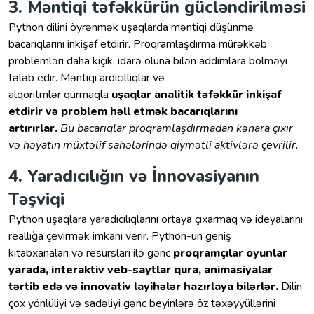
3. Məntiqi təfəkkürün gücləndirilməsi
Python dilini öyrənmək uşaqlarda məntiqi düşünmə
bacarıqlarını inkişaf etdirir. Proqramlaşdırma mürəkkəb
problemləri daha kiçik, idarə oluna bilən addımlara bölməyi
tələb edir. Məntiqi ardıcıllıqlar və
alqoritmlər qurmaqla
uşaqlar analitik təfəkkür inkişaf
etdirir və problem həll etmək bacarıqlarını
artırırlar.
Bu bacarıqlar proqramlaşdırmadan kənara çıxır
və həyatın müxtəlif sahələrində qiymətli aktivlərə çevrilir.
4. Yaradıcılığın və İnnovasiyanın
Təşviqi
Python uşaqlara yaradıcılıqlarını ortaya çıxarmaq və ideyalarını
reallığa çevirmək imkanı verir. Python-un geniş
kitabxanaları və resursları ilə gənc
proqramçılar oyunlar
yarada, interaktiv veb-saytlar qura, animasiyalar
tərtib edə və innovativ layihələr hazırlaya bilərlər.
Dilin
çox yönlüliyi və sadəliyi gənc beyinlərə öz təxəyyüllərini