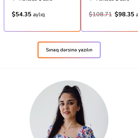
$54.35
$108.71
$98.35
aylıq
Sınaq dərsinə yazılın