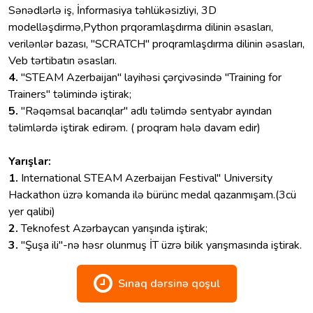
Sənədlərlə iş, İnformasiya təhlükəsizliyi, 3D
modelləşdirmə,Python prqoramlaşdırma dilinin əsasları,
verilənlər bazası, "SCRATCH" proqramlaşdırma dilinin əsasları,
Veb tərtibatın əsasları.
4.
"STEAM Azerbaijan" layihəsi çərçivəsində "Training for
Trainers" təlimində iştirak;
5.
"Rəqəmsal bacarıqlar" adlı təlimdə sentyabr ayından
təlimlərdə iştirak edirəm. ( proqram hələ davam edir)
Yarışlar:
1.
International STEAM Azerbaijan Festival" University
Hackathon üzrə komanda ilə bürünc medal qazanmışam.(3cü
yer qalibi)
2.
Teknofest Azərbaycan yarışında iştirak;
3.
"Şuşa ili"-nə həsr olunmuş İT üzrə bilik yarışmasında iştirak.
Sınaq dərsinə qoşul