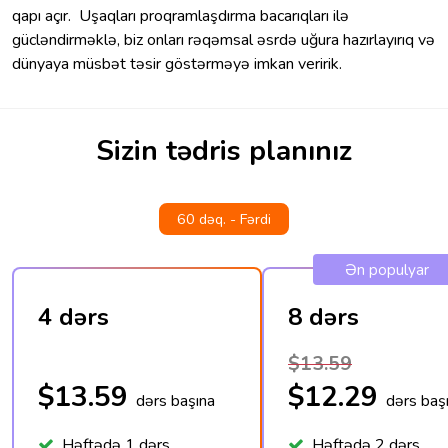
qapı açır. Uşaqları proqramlaşdırma bacarıqları ilə
gücləndirməklə, biz onları rəqəmsal əsrdə uğura hazırlayırıq və
dünyaya müsbət təsir göstərməyə imkan veririk.
Sizin tədris planınız
60 dəq. - Fərdi
Ən populyar
4 dərs
8 dərs
$13.59
$13.59
$12.29
dərs başına
dərs baş
Həftədə 1 dərs
Həftədə 2 dərs