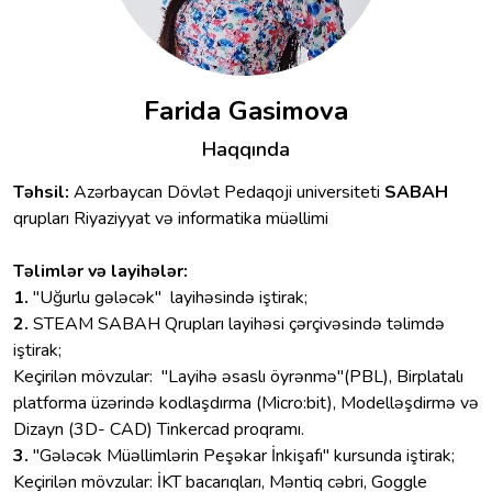
Farida Gasimova
Haqqında
Təhsil:
Azərbaycan Dövlət Pedaqoji universiteti
SABAH
qrupları Riyaziyyat və informatika müəllimi
Təlimlər və layihələr:
1.
"Uğurlu gələcək" layihəsində iştirak;
2.
STEAM SABAH Qrupları layihəsi çərçivəsində təlimdə
iştirak;
Keçirilən mövzular: "Layihə əsaslı öyrənmə"(PBL), Birplatalı
platforma üzərində kodlaşdırma (Micro:bit), Modelləşdirmə və
Dizayn (3D- CAD) Tinkercad proqramı.
3.
"Gələcək Müəllimlərin Peşəkar İnkişafı" kursunda iştirak;
Keçirilən mövzular: İKT bacarıqları, Məntiq cəbri, Goggle