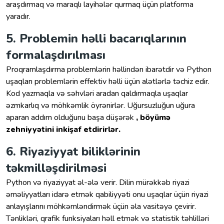
araşdırmaq və maraqlı layihələr qurmaq üçün platforma
yaradır.
5. Problemin həlli bacarıqlarının
formalaşdırılması
Proqramlaşdırma problemlərin həllindən ibarətdir və Python
uşaqları problemlərin effektiv həlli üçün alətlərlə təchiz edir.
Kod yazmaqla və səhvləri aradan qaldırmaqla uşaqlar
əzmkarlıq və möhkəmlik öyrənirlər. Uğursuzluğun uğura
aparan addım olduğunu başa düşərək
, böyümə
zehniyyətini inkişaf etdirirlər.
6. Riyaziyyat biliklərinin
təkmilləşdirilməsi
Python və riyaziyyat əl-ələ verir. Dilin mürəkkəb riyazi
əməliyyatları idarə etmək qabiliyyəti onu uşaqlar üçün riyazi
anlayışlarını möhkəmləndirmək üçün əla vasitəyə çevirir.
Tənlikləri, qrafik funksiyaları həll etmək və statistik təhlilləri