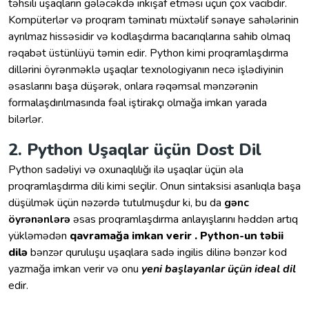
təhsili uşaqların gələcəkdə inkişaf etməsi üçün çox vacibdir.
Kompüterlər və proqram təminatı müxtəlif sənaye sahələrinin
ayrılmaz hissəsidir və kodlaşdırma bacarıqlarına sahib olmaq
rəqabət üstünlüyü təmin edir. Python kimi proqramlaşdırma
dillərini öyrənməklə uşaqlar texnologiyanın necə işlədiyinin
əsaslarını başa düşərək, onlara rəqəmsal mənzərənin
formalaşdırılmasında fəal iştirakçı olmağa imkan yarada
bilərlər.
2. Python Uşaqlar üçün Dost Dil
Python sadəliyi və oxunaqlılığı ilə uşaqlar üçün əla
proqramlaşdırma dili kimi seçilir. Onun sintaksisi asanlıqla başa
düşülmək üçün nəzərdə tutulmuşdur ki, bu da
gənc
öyrənənlərə
əsas proqramlaşdırma anlayışlarını həddən artıq
yükləmədən
qavramağa imkan verir .
Python-un təbii
dilə
bənzər quruluşu uşaqlara sadə ingilis dilinə bənzər kod
yazmağa imkan verir və onu
yeni başlayanlar üçün ideal dil
edir.