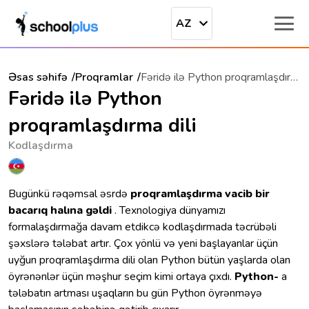
AZ
Əsas səhifə
Proqramlar
Fəridə ilə Python proqramlaşdırma dili
Fəridə ilə Python
proqramlaşdırma dili
Kodlaşdırma
Bugünkü rəqəmsal əsrdə
proqramlaşdırma vacib bir
bacarıq halına gəldi
. Texnologiya dünyamızı
formalaşdırmağa davam etdikcə kodlaşdırmada təcrübəli
şəxslərə tələbat artır. Çox yönlü və yeni başlayanlar üçün
uyğun proqramlaşdırma dili olan Python bütün yaşlarda olan
öyrənənlər üçün məşhur seçim kimi ortaya çıxdı.
Python-
a
tələbatın artması uşaqların bu gün Python öyrənməyə