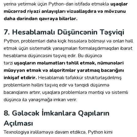
yerinə yetirmək üçün Python-dan istifadə etməklə
uşaqlar
mücərrəd riyazi anlayışları vizuallaşdıra və mövzunu
daha dərindən qavraya bilərlər.
7. Hesablamalı Düşüncənin Təşviqi
Python, problemləri daha kiçik hissələrə bölməyi və onları həll
etmək üçün sistematik yanaşmaları formalaşdırmaqdan ibarət
hesablama düşüncəsini təşviq edir. Bu düşüncə
tərzi
uşaqların məlumatları təhlil etmək, nümunələri
müəyyən etmək və alqoritmlər yaratmaq bacarığını
inkişaf etdirir.
Hesablamalı təfəkkür strukturlaşdırılmış
problemlərin həllini təşviq edir və tənqidi düşünmə
bacarıqlarını artırır, uşaqlara problemlərə məntiqi və sistemli
düşüncə ilə yanaşmağa imkan verir.
8. Gələcək İmkanlara Qapıların
Açılması
Texnologiya irəliləməyə davam etdikcə, Python kimi