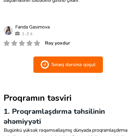
başlamasının səbəbinə gətirib çıxarır.
Farida Gasimova
1-3 il
Rəy yoxdur
Sınaq dərsinə qoşul
Proqramın təsviri
1. Proqramlaşdırma təhsilinin
əhəmiyyəti
Bugünkü yüksək rəqəmsallaşmış dünyada proqramlaşdırma