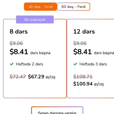
40 dəq. - Fərdi
60 dəq. - Fərdi
Ən populyar
8 dərs
12 dərs
$9.06
$9.06
$8.41
$8.41
dərs başına
dərs başına
Həftədə 2 dərs
Həftədə 3 dərs
$72.47
$67.29
$108.71
aylıq
$100.94
aylıq
Sınaq dərsinə yazılın