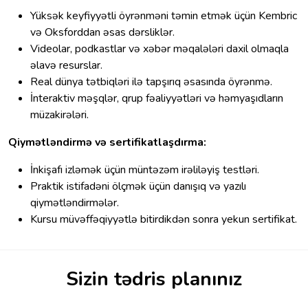
Yüksək keyfiyyətli öyrənməni təmin etmək üçün Kembric
və Oksforddan əsas dərsliklər.
Videolar, podkastlar və xəbər məqalələri daxil olmaqla
əlavə resurslar.
Real dünya tətbiqləri ilə tapşırıq əsasında öyrənmə.
İnteraktiv məşqlər, qrup fəaliyyətləri və həmyaşıdların
müzakirələri.
Qiymətləndirmə və sertifikatlaşdırma:
İnkişafı izləmək üçün müntəzəm irəliləyiş testləri.
Praktik istifadəni ölçmək üçün danışıq və yazılı
qiymətləndirmələr.
Kursu müvəffəqiyyətlə bitirdikdən sonra yekun sertifikat.
Sizin tədris planınız