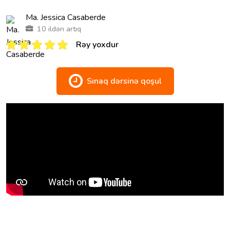
Ma. Jessica Casaberde
10 ildən artıq
Rəy yoxdur
Sınaq dərsinə qoşul