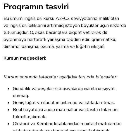
Proqramın təsviri
Bu ümumi ingilis dili kursu A2-C2 səviyyələrinə malik olan
və ingilis dili biliklərini artırmaq istəyən böyüklər üçün nəzərdə
tutulmuşdur. O, əsas bacarıqlara diqqət yetirərək dil
öyrənməyə hərtərəfli yanaşma təqdim edir: qrammatika,
dinləmə, danışma, oxuma, yazma və lüğətin inkişafı.
Kursun məqsədləri:
Kursun sonunda tələbələr aşağıdakıları edə biləcəklər:
Gündəlik və peşəkar situasiyalarda inamla ünsiyyət
qurmaq.
Geniş lüğət və ifadələri anlamaq və istifadə etmək.
Real həyatdakı audio materiallar vasitəsilə dinləməni
təkmilləşdirmək.
Oksford və Kembric kitablarından müxtəlif mətnlərdən
istifadə edərək oxu bacarıqlarını inkişaf etdirmək.