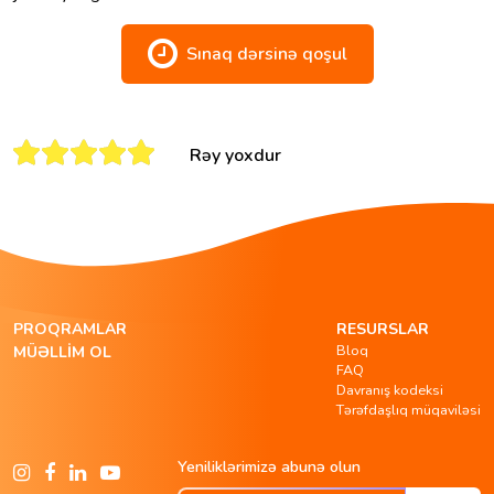
Sınaq dərsinə qoşul
Rəy yoxdur
PROQRAMLAR
RESURSLAR
Bloq
MÜƏLLIM OL
FAQ
Davranış kodeksi
Tərəfdaşlıq müqaviləsi
Yeniliklərimizə abunə olun