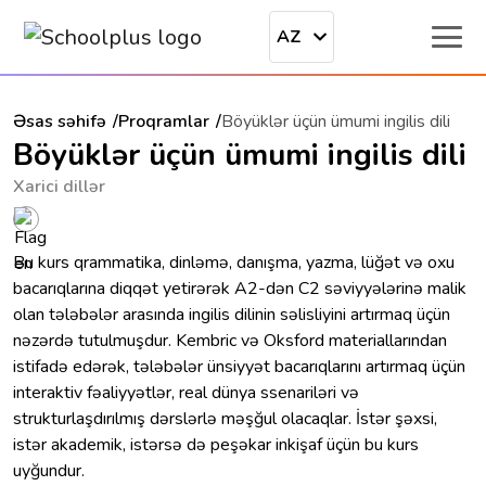
AZ
Əsas səhifə
Proqramlar
Böyüklər üçün ümumi ingilis dili
Böyüklər üçün ümumi ingilis dili
Xarici dillər
Bu kurs qrammatika, dinləmə, danışma, yazma, lüğət və oxu
bacarıqlarına diqqət yetirərək A2-dən C2 səviyyələrinə malik
olan tələbələr arasında ingilis dilinin səlisliyini artırmaq üçün
nəzərdə tutulmuşdur. Kembric və Oksford materiallarından
istifadə edərək, tələbələr ünsiyyət bacarıqlarını artırmaq üçün
interaktiv fəaliyyətlər, real dünya ssenariləri və
strukturlaşdırılmış dərslərlə məşğul olacaqlar. İstər şəxsi,
istər akademik, istərsə də peşəkar inkişaf üçün bu kurs
uyğundur.