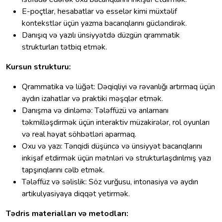
E-poçtlar, hesabatlar və esselər kimi müxtəlif
kontekstlər üçün yazma bacarıqlarını gücləndirək.
Danışıq və yazılı ünsiyyətdə düzgün qrammatik
strukturları tətbiq etmək.
Kursun strukturu:
Qrammatika və lüğət: Dəqiqliyi və rəvanlığı artırmaq üçün
aydın izahatlar və praktiki məşqlər etmək.
Danışma və dinləmə: Tələffüzü və anlamanı
təkmilləşdirmək üçün interaktiv müzakirələr, rol oyunları
və real həyat söhbətləri aparmaq.
Oxu və yazı: Tənqidi düşüncə və ünsiyyət bacarıqlarını
inkişaf etdirmək üçün mətnləri və strukturlaşdırılmış yazı
tapşırıqlarını cəlb etmək.
Tələffüz və səlislik: Söz vurğusu, intonasiya və aydın
artikulyasiyaya diqqət yetirmək.
Tədris materialları və metodları: