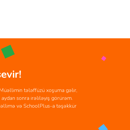
evir!
Müəllimin tələffüzü xoşuma gəlir,
r aydan sonra irəliləyiş görürəm.
 müəllimə və SchoolPlus-a təşəkkür