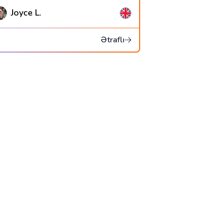
Joyce L.
Ətraflı