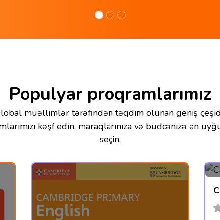
Populyar proqramlarımız
lobal müəllimlər tərəfindən təqdim olunan geniş çeşid
mlarımızı kəşf edin, maraqlarınıza və büdcənizə ən uyğu
seçin.
C