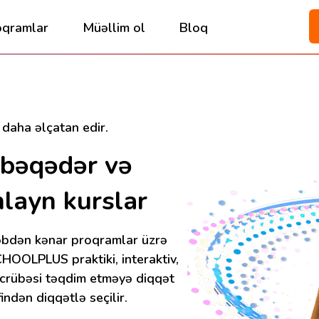
oqramlar
Müəllim ol
Bloq
 daha əlçatan edir.
əbəqədər və
layn kurslar
əbdən kənar proqramlar üzrə
HOOLPLUS praktiki, interaktiv,
əcrübəsi təqdim etməyə diqqət
indən diqqətlə seçilir.