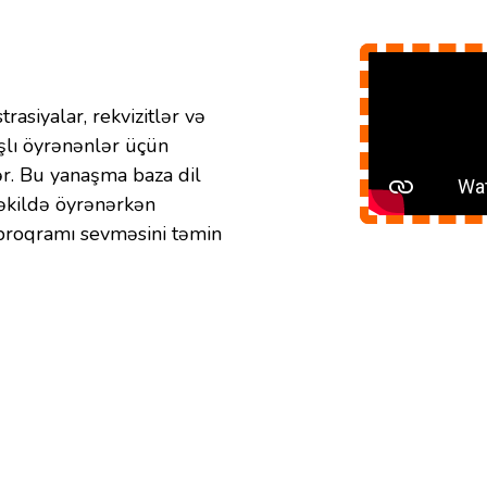
rasiyalar, rekvizitlər və
şlı öyrənənlər üçün
lər. Bu yanaşma baza dil
şəkildə öyrənərkən
 proqramı sevməsini təmin