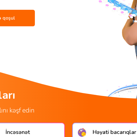
 qoşul
arı
ını kəşf edin
İncəsənət
Həyati bacarıqlar