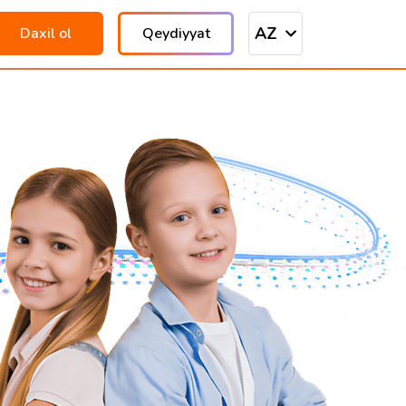
AZ
Daxil ol
Qeydiyyat