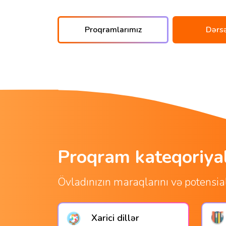
Proqramlarımız
Dərsə
Proqram kateqoriyal
Övladınızın maraqlarını və potensial
Xarici dillər