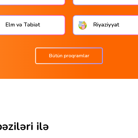
Elm və Təbiət
Riyaziyyat
Bütün proqramlar
ziləri ilə