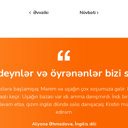
Əvvəlki
Növbəti
deynlər və öyrənənlər bizi s
ərslərə başlamışıq. Mənim və uşağın çox xoşumuza gəlir. 
aqlı keçir. Uşağın bazası var idi, amma danışmırdı. İndi, bi
avam etsə, qızım ingilis dilində səlis danışacaq. Kristin
edirəm.
Alyona Əhmədova, İngilis dili