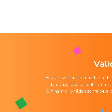
Vali
Bir ay əvvəl Kristin müəllimlə d
dərs yaxşı planlaşdırılır və mar
Əminəm ki, bir ildən sonra belə d