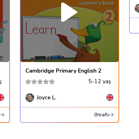
Cambridge Primary English 2
ş
5-12 yaş
Joyce L.
Ətraflı