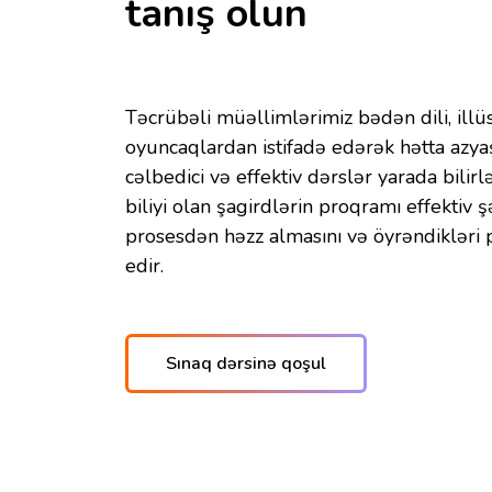
tanış olun
Təcrübəli müəllimlərimiz bədən dili, illüst
oyuncaqlardan istifadə edərək hətta azya
cəlbedici və effektiv dərslər yarada bilir
biliyi olan şagirdlərin proqramı effektiv 
prosesdən həzz almasını və öyrəndikləri
edir.
Sınaq dərsinə qoşul