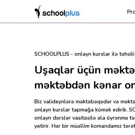
Pr
SCHOOLPLUS - onlayn kurslar ilə təhsili
Uşaqlar üçün məkt
məktəbdən kənar on
Biz valideynlərə məktəbəqədər və məkt
onlayn kurslar tapmağa kömək edirik. SC
onlayn dərslər vasitəsilə əla öyrənmə t
yetirir. Hər bir müəllim komandamız tərəf