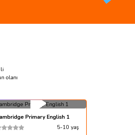
li
n olanı
ambridge Primary English 1
5-10 yaş