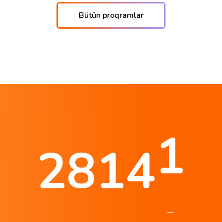
Bütün proqramlar
1
2
8
1
4
2