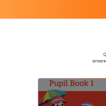
Q
proqra