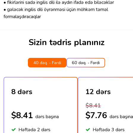
• fikirlərini sadə ingilis dili ilə aydın ifadə edə biləcəklər
• gələcək ingilis dili öyrənməsi üçün möhkəm təməl
formalaşdıracaqlar
Sizin tədris planınız
40 dəq. - Fərdi
60 dəq. - Fərdi
8 dərs
12 dərs
$8.41
$8.41
$7.76
dərs başına
dərs başına
Həftədə 2 dərs
Həftədə 3 dərs