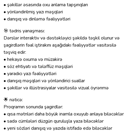
• şəkillər əsasında oxu anlama tapşırıqları
• yönləndirilmiş yazı məşqləri
• danışıq və dinləmə fəaliyyətləri
🎯 tədris yanaşması:
Dərslər interaktiv və dəstəkləyici şəkildə təşkil olunur və
şagirdlərin fəal iştirakını aşağıdakı fəaliyyətlər vasitəsilə
təşviq edir:
• hekayə oxuma və müzakirə
• söz ehtiyatı və tələffüz məşqləri
• yaradıcı yazı fəaliyyətləri
• danışıq məşqləri və yönləndirici suallar
• şəkillər və illüstrasiyalar vasitəsilə vizual öyrənmə
🌟 nəticə:
Proqramın sonunda şagirdlər:
• qısa mətnləri daha böyük inamla oxuyub anlaya biləcəklər
• sadə cümlələri düzgün quruluşla yaza biləcəklər
• yeni sözləri danışıq və yazıda istifadə edə biləcəklər