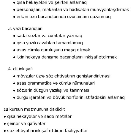
• qısa hekayələri və şeirləri anlamaq
• personajları, məkanları və hadisələri müəyyənləşdirmək
• erkən oxu bacarıqlarında özünəinam qazanmaq
yazı bacarıqları
• sadə sözlər və cümlələr yazmaq
• qısa yazılı cavabları tamamlamaq
• əsas cümlə quruluşunu məşq etmək
• ilkin hekayə danışma bacarıqlarını inkişaf etdirmək
dil inkişafı
• mövzular üzrə söz ehtiyatının genişləndirilməsi
• əsas qrammatika və cümlə nümunələri
• sözlərin düzgün yazılışı və tanınması
• durğu işarələri və böyük hərflərin istifadəsini anlamaq
📖 kursun məzmununa daxildir:
• qısa hekayələr və sadə mətnlər
• şeirlər və qafiyələr
• söz ehtiyatını inkişaf etdirən fəaliyyətlər