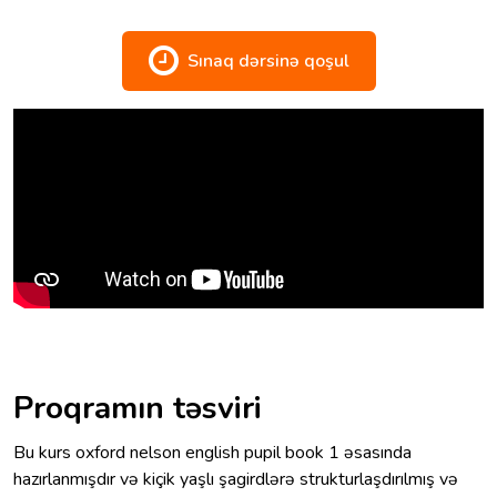
Sınaq dərsinə qoşul
Proqramın təsviri
Bu kurs oxford nelson english pupil book 1 əsasında
hazırlanmışdır və kiçik yaşlı şagirdlərə strukturlaşdırılmış və