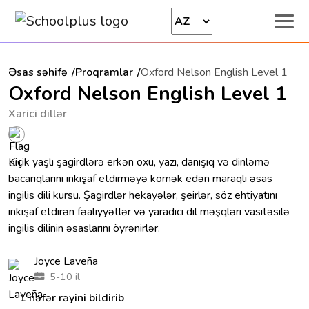
Əsas səhifə
Proqramlar
Oxford Nelson English Level 1
Oxford Nelson English Level 1
Xarici dillər
Kiçik yaşlı şagirdlərə erkən oxu, yazı, danışıq və dinləmə
bacarıqlarını inkişaf etdirməyə kömək edən maraqlı əsas
ingilis dili kursu. Şagirdlər hekayələr, şeirlər, söz ehtiyatını
inkişaf etdirən fəaliyyətlər və yaradıcı dil məşqləri vasitəsilə
ingilis dilinin əsaslarını öyrənirlər.
Joyce Laveña
5-10 il
1 nəfər rəyini bildirib