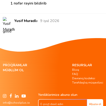
1 nəfər rəyini bildirib
Yusif Muradlı
9 iyul 2026
good
PROQRAMLAR
RESURSLAR
Bloq
MÜƏLLIM OL
FAQ
Davranış kodeksi
Tərəfdaşlıq müqaviləsi
Yeniliklərimizə abunə olun
info@schoolplus.io
Abunə ol