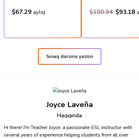
$67.29
$100.94
$93.18
aylıq
Sınaq dərsinə yazılın
Joyce Laveña
Haqqında
Hi there! I'm Teacher Joyce, a passionate ESL instructor with
several years of experience helping students from all over