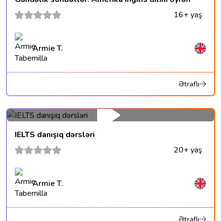
16+ yaş
Armie T.
Ətraflı
IELTS danışıq dərsləri
20+ yaş
Armie T.
Ətraflı