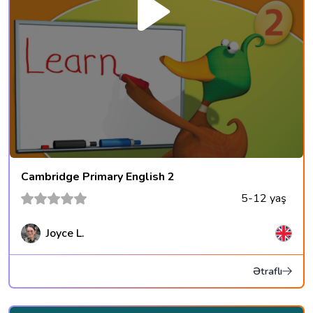
Cambridge Primary English 2
5-12 yaş
Joyce L.
Ətraflı