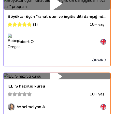
Böyüklər üçün "rahat olun və ingilis dili danışığından həzz alın" proqramı
(1)
18+ yaş
Robert O.
Ətraflı
IELTS hazırlıq kursu
10+ yaş
Whelmelynn A.