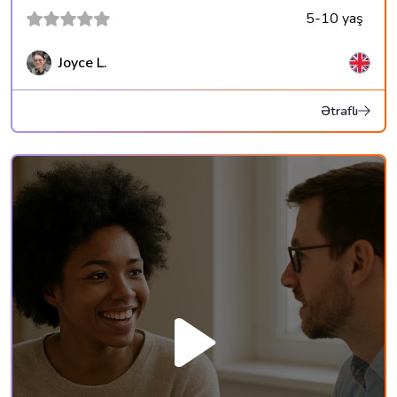
5-10 yaş
Joyce L.
Ətraflı