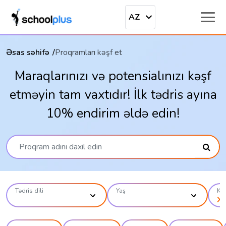
AZ
Əsas səhifə
Proqramları kəşf et
Maraqlarınızı və potensialınızı kəşf
etməyin tam vaxtıdır! İlk tədris ayına
10% endirim əldə edin!
Tədris dili
Yaş
Kat
Xa