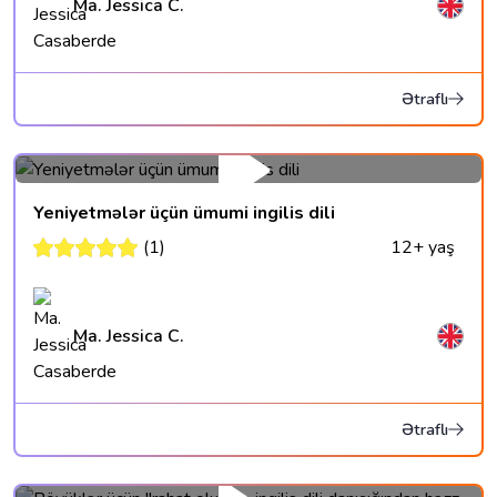
Ma. Jessica C.
Ətraflı
Yeniyetmələr üçün ümumi ingilis dili
(1)
12+ yaş
Ma. Jessica C.
Ətraflı