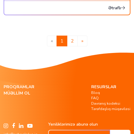
Ətraflı
«
1
2
»
PROQRAMLAR
RESURSLAR
Bloq
MÜƏLLIM OL
FAQ
Davranış kodeksi
Tərəfdaşlıq müqaviləsi
Yeniliklərimizə abunə olun