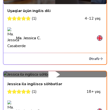
Uşaqlar üçün ingilis dili
(1)
4-12 yaş
Ma. Jessica C.
Ətraflı
Jessica ilə ingiliscə söhbətlər
(1)
18+ yaş