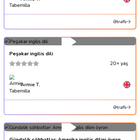
Ətraflı
Peşəkar ingilis dili
20+ yaş
Armie T.
Ətraflı
Gündəlik söhbətlər: Amerika ingilis dilini öyrən