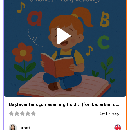
Başlayanlar üçün asan ingilis dili (fonika, erkən oxu və danışıq)
5-17 yaş
Janet L.