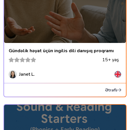
Gündəlik həyat üçün ingilis dili danışıq proqramı
15+ yaş
Janet L.
Ətraflı