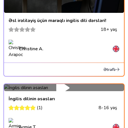
Əsl irəliləyiş üçün maraqlı ingilis dili dərsləri!
18+ yaş
Christine A.
Ətraflı
İngilis dilinin əsasları
(1)
8-16 yaş
Armie T.