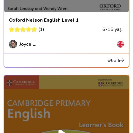
Oxford Nelson English Level 1
(1)
6-15 yaş
Joyce L.
Ətraflı