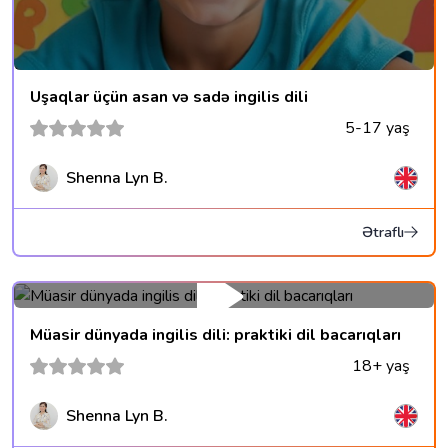
Uşaqlar üçün asan və sadə ingilis dili
5-17 yaş
Shenna Lyn B.
Ətraflı
Müasir dünyada ingilis dili: praktiki dil bacarıqları
18+ yaş
Shenna Lyn B.