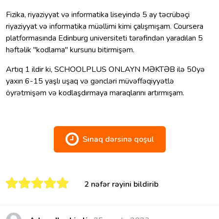
Fizika, riyaziyyat və informatika liseyində 5 ay təcrübəçi
riyaziyyat və informatika müəllimi kimi çalışmışam. Coursera
platformasında Edinburg universiteti tərəfindən yaradılan 5
həftəlik "kodlama" kursunu bitirmişəm.
Artıq 1 ildir ki, SCHOOLPLUS ONLAYN MƏKTƏB ilə 50yə
yaxın 6-15 yaşlı uşaq və gəncləri müvəffəqiyyətlə
öyrətmişəm və kodlaşdırmaya maraqlarını artırmışam.
Sınaq dərsinə qoşul
2 nəfər rəyini bildirib