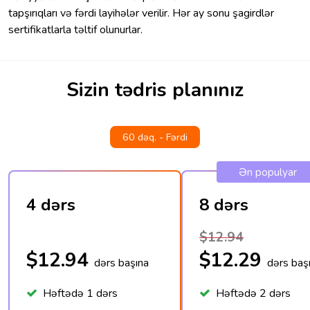
tapşırıqları və fərdi layihələr verilir. Hər ay sonu şagirdlər
sertifikatlarla təltif olunurlar.
Sizin tədris planınız
60 dəq. - Fərdi
Ən populyar
4 dərs
8 dərs
$12.94
$12.94
$12.29
dərs başına
dərs baş
Həftədə 1 dərs
Həftədə 2 dərs