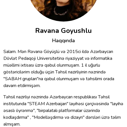
Ravana Goyushlu
Haqqında
Salam. Mən Rəvanə Göyüşlü və 2015ci ildə Azərbaycan
Dövlət Pedaqoji Universitetinə riyaziyyat və informatika
müəllimi ixtisası üzrə qəbul olunmuşam. 1 il uğurlu
göstəricilərim olduğu üçün Təhsil nazirliyinin nəznində
"SABAH grupları"na qəbul olunmuşam və təhsilimi orada
davam etdirmişəm.
Təhsil nazirliyi nəznində Azərbaycan respublikası Təhsil
institutunda "STEAM Azerbaijan" layihəsi çərçivəsində "layihə
əsaslı öyrənmə", "birpalatalı platformalar üzərində
kodlaşdırma" , "Modelləşdirmə və dizayn" dərsləri üzrə təlim
almışam.