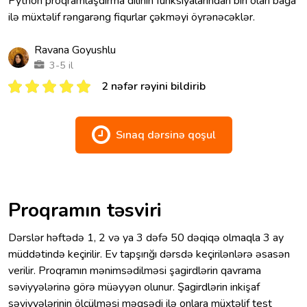
Python proqramlaşdırma dilinin funksiyalarından biri olan bağa
ilə müxtəlif rəngarəng fiqurlar çəkməyi öyrənəcəklər.
Ravana Goyushlu
3-5 il
2 nəfər rəyini bildirib
Sınaq dərsinə qoşul
Proqramın təsviri
Dərslər həftədə 1, 2 və ya 3 dəfə 50 dəqiqə olmaqla 3 ay
müddətində keçirilir. Ev tapşırığı dərsdə keçirilənlərə əsasən
verilir. Proqramın mənimsədilməsi şagirdlərin qavrama
səviyyələrinə görə müəyyən olunur. Şagirdlərin inkişaf
səviyyələrinin ölçülməsi məqsədi ilə onlara müxtəlif test