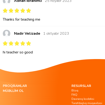
Adnan Ibrahimli
25 noyabr 2023
Thanks for teaching me
Nadir Velizade
1 oktyabr 2023
hi teacher so good
PROQRAMLAR
RESURSLAR
Bloq
MÜƏLLIM OL
FAQ
Davranış kodeksi
Tərəfdaşlıq müqaviləsi