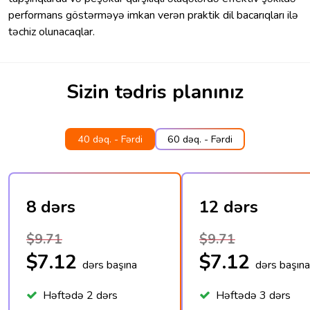
performans göstərməyə imkan verən praktik dil bacarıqları ilə
təchiz olunacaqlar.
Sizin tədris planınız
40 dəq. - Fərdi
60 dəq. - Fərdi
8 dərs
12 dərs
$9.71
$9.71
$7.12
$7.12
dərs başına
dərs başına
Həftədə 2 dərs
Həftədə 3 dərs