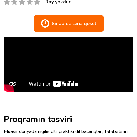
Rəy yoxdur
Sınaq dərsinə qoşul
Proqramın təsviri
Müasir dünyada ingilis dili: praktiki dil bacarıqları, tələbələrin