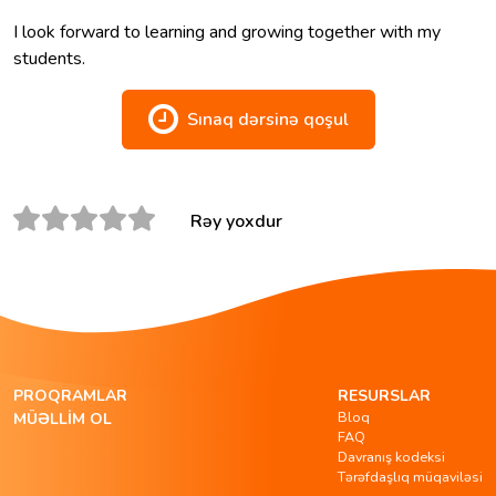
I look forward to learning and growing together with my
students.
Sınaq dərsinə qoşul
Rəy yoxdur
PROQRAMLAR
RESURSLAR
Bloq
MÜƏLLIM OL
FAQ
Davranış kodeksi
Tərəfdaşlıq müqaviləsi