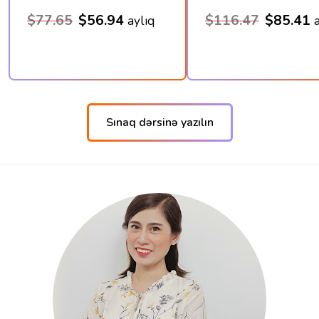
$77.65
$56.94
$116.47
$85.41
aylıq
Sınaq dərsinə yazılın