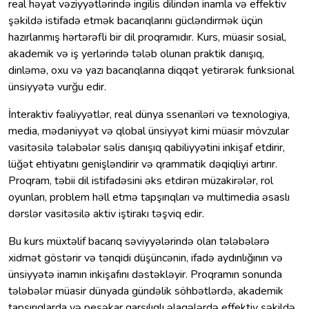
real həyat vəziyyətlərində ingilis dilindən inamla və effektiv
şəkildə istifadə etmək bacarıqlarını gücləndirmək üçün
hazırlanmış hərtərəfli bir dil proqramıdır. Kurs, müasir sosial,
akademik və iş yerlərində tələb olunan praktik danışıq,
dinləmə, oxu və yazı bacarıqlarına diqqət yetirərək funksional
ünsiyyətə vurğu edir.
İnteraktiv fəaliyyətlər, real dünya ssenariləri və texnologiya,
media, mədəniyyət və qlobal ünsiyyət kimi müasir mövzular
vasitəsilə tələbələr səlis danışıq qabiliyyətini inkişaf etdirir,
lüğət ehtiyatını genişləndirir və qrammatik dəqiqliyi artırır.
Proqram, təbii dil istifadəsini əks etdirən müzakirələr, rol
oyunları, problem həll etmə tapşırıqları və multimedia əsaslı
dərslər vasitəsilə aktiv iştirakı təşviq edir.
Bu kurs müxtəlif bacarıq səviyyələrində olan tələbələrə
xidmət göstərir və tənqidi düşüncənin, ifadə aydınlığının və
ünsiyyətə inamın inkişafını dəstəkləyir. Proqramın sonunda
tələbələr müasir dünyada gündəlik söhbətlərdə, akademik
tapşırıqlarda və peşəkar qarşılıqlı əlaqələrdə effektiv şəkildə