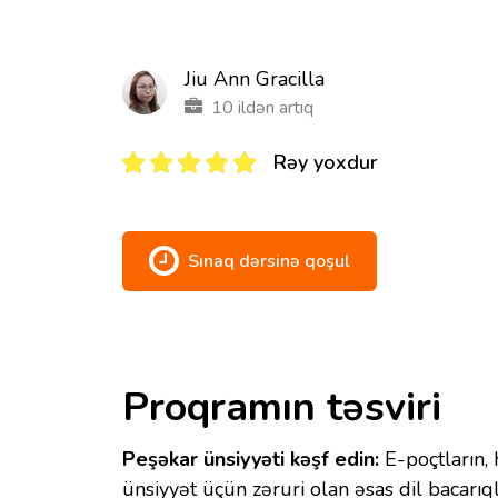
Jiu Ann Gracilla
10 ildən artıq
Rəy yoxdur
Sınaq dərsinə qoşul
Proqramın təsviri
Peşəkar ünsiyyəti kəşf edin:
E-poçtların, 
ünsiyyət üçün zəruri olan əsas dil bacarıql