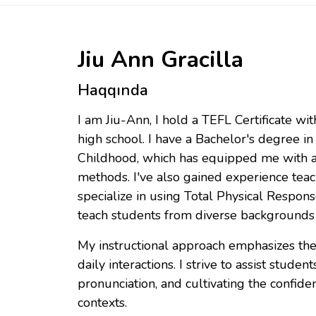
Jiu Ann Gracilla
Haqqında
I am Jiu-Ann, I hold a TEFL Certificate w
high school. I have a Bachelor's degree i
Childhood, which has equipped me with a
methods. I've also gained experience teac
specialize in using Total Physical Respon
teach students from diverse backgrounds 
My instructional approach emphasizes the 
daily interactions. I strive to assist stude
pronunciation, and cultivating the confide
contexts.