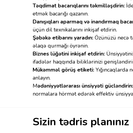
Təqdimat bacarıqlarını təkmilləşdirin:
İde
etmək bacarığı qazanın.
Danışıqları aparmaq və inandırmaq bacarı
üçün dil texnikalarını inkişaf etdirin.
Şəbəkə etibarını yaradın:
Özünüzü necə tə
əlaqə qurmağı öyrənin.
Biznes lüğətini inkişaf etdirin:
Ünsiyyətini
ifadələr haqqında biliklərinizi genişləndiri
Mükəmməl görüş etiketi:
Yığıncaqlarda ne
anlayın.
M
ədəniyyətlərarası ünsiyyəti gücləndirin
normalara hörmət edərək effektiv ünsiyyə
Sizin tədris planınız