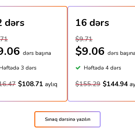
2 dərs
16 dərs
.71
$9.71
9.06
$9.06
dərs başına
dərs başın
əftədə 3 dərs
Həftədə 4 dərs
16.47
$108.71
$155.29
$144.94
aylıq
ay
Sınaq dərsinə yazılın