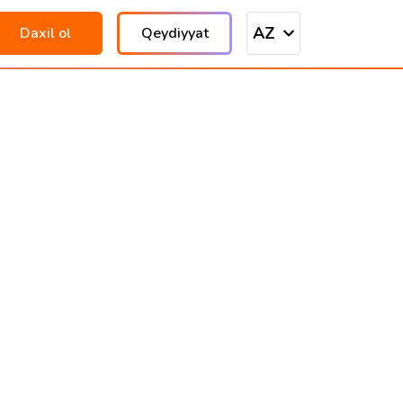
AZ
Daxil ol
Qeydiyyat