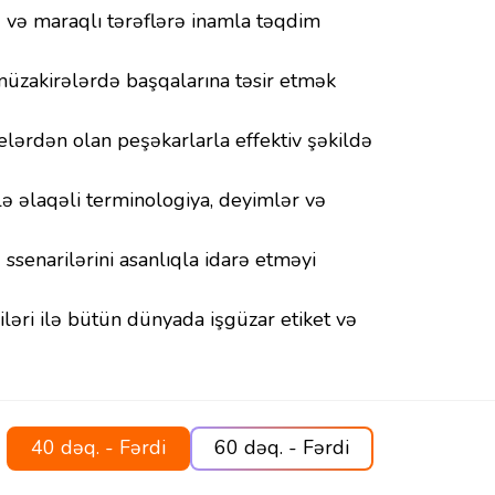
ə və maraqlı tərəflərə inamla təqdim
üzakirələrdə başqalarına təsir etmək
ərdən olan peşəkarlarla effektiv şəkildə
ə əlaqəli terminologiya, deyimlər və
ssenarilərini asanlıqla idarə etməyi
əri ilə bütün dünyada işgüzar etiket və
40 dəq. - Fərdi
60 dəq. - Fərdi