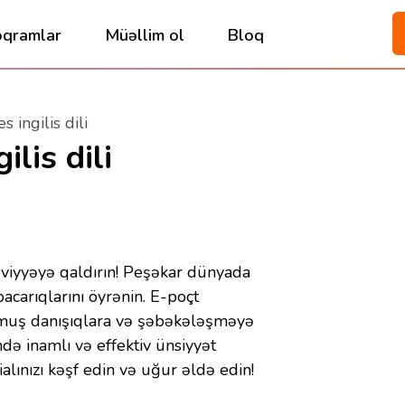
oqramlar
Müəllim ol
Bloq
s ingilis dili
ilis dili
 səviyyəyə qaldırın! Peşəkar dünyada
carıqlarını öyrənin. E-poçt
muş danışıqlara və şəbəkələşməyə
ində inamlı və effektiv ünsiyyət
alınızı kəşf edin və uğur əldə edin!