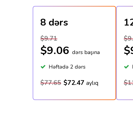
8 dərs
1
$9.71
$9
$9.06
$
dərs başına
Həftədə 2 dərs
H
$77.65
$72.47
$1
aylıq