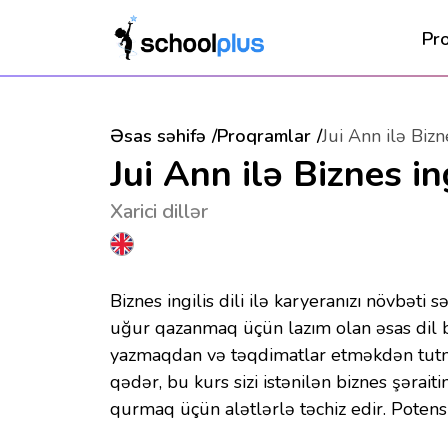
Pr
Əsas səhifə
Proqramlar
Jui Ann ilə Bizne
Jui Ann ilə Biznes ing
Xarici dillər
Biznes ingilis dili ilə karyeranızı növbəti
uğur qazanmaq üçün lazım olan əsas dil ba
yazmaqdan və təqdimatlar etməkdən tut
qədər, bu kurs sizi istənilən biznes şərait
qurmaq üçün alətlərlə təchiz edir. Potensi