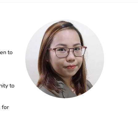
ten to
ity to
 for