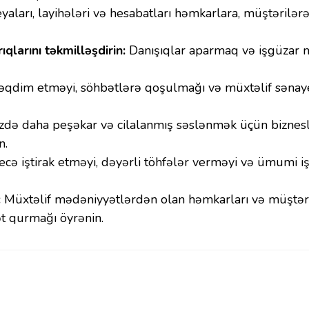
yaları, layihələri və hesabatları həmkarlara, müştərilər
qlarını təkmilləşdirin:
Danışıqlar aparmaq və işgüzar m
qdim etməyi, söhbətlərə qoşulmağı və müxtəlif sənayel
zdə daha peşəkar və cilalanmış səslənmək üçün biznesl
n.
cə iştirak etməyi, dəyərli töhfələr verməyi və ümumi iş 
:
Müxtəlif mədəniyyətlərdən olan həmkarları və müştəril
t qurmağı öyrənin.