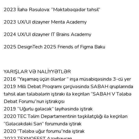
2023 İlahə Rəsulova: “Məktəbəqədər təhsil”
2023 UX/UI dizayner Menta Academy
2024 UX/UI dizayner IT Brains Academy
2025 DesignTech 2025 Friends of Figma Baku
YARIŞLAR VƏ NALİYYƏTLƏR
2016 “Yaşamaq üçün ölənlər ” inşa müsabiqəsində 3-cü yer
2019 Milli Debat Proqramı çərçivəsində SABAH qruplarında
təhsil alan tələbələrin iştirakı ilə keçirilən “SABAH V Tələbə
Debat Forumu”nun iştirakçısı
2019 “Uğurlu gələcək” layihəsində iştirak
2020 TEC Təlim Departamentinin təşkilatçılığı ilə keçirilən
“Gələcəkdəki Sən” forumunda iştirak
2020 “Tələbə uğur forumu”nda iştirak
2022 TEXNOFEST Azərbaycan