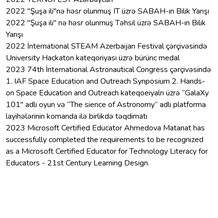
2022 "Şuşa ili"nə həsr olunmuş IT üzrə SABAH-ın Bilik Yarışı
2022 "Şuşa ili" nə həsr olunmuş Təhsil üzrə SABAH-ın Bilik
Yarışı
2022 İnternational STEAM Azerbaijan Festival çərçivəsində
University Hackaton kateqoriyası üzrə bürünc medal
2023 74th İnternational Astronautical Congress çərçivəsində
1. IAF Space Education and Outreach Synposium 2. Hands-
on Space Education and Outreach kateqoeiyalrı üzrə “GalaXy
101" adlı oyun və “The sience of Astronomy” adlı platforma
layihələrinin komanda ilə birlikdə təqdimatı
2023 Microsoft Certified Educator Ahmedova Matanat has
successfully completed the requirements to be recognized
as a Microsoft Certified Educator for Technology Literacy for
Educators - 21st Century Learning Design.