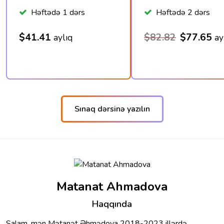
Həftədə 1 dərs
Həftədə 2 dərs
$41.41
$82.82
$77.65
aylıq
ay
Sınaq dərsinə yazılın
Matanat Ahmadova
Haqqında
Salam, mən Mətanət Əhmədova 2018-2023 illərdə