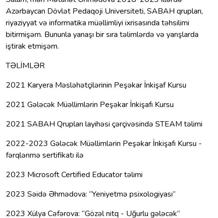
Azərbaycan Dövlət Pedaqoji Universiteti, SABAH qrupları,
riyaziyyat və informatika müəllimliyi ixrisasında təhsilimi
bitirmişəm. Bununla yanaşı bir sıra təlimlərdə və yarışlarda
iştirak etmişəm.
TƏLİMLƏR
2021 Karyera Məsləhətçilərinin Peşəkar İnkişaf Kursu
2021 Gələcək Müəllimlərin Peşəkar İnkişafı Kursu
2021 SABAH Qrupları layihəsi çərçivəsində STEAM təlimi
2022-2023 Gələcək Müəllimlərin Peşəkar İnkişafı Kursu -
fərqlənmə sertifikatı ilə
2023 Microsoft Certified Educator təlimi
2023 Səidə Əhmədova: “Yeniyetmə psixologiyası”
2023 Xülya Cəfərova: “Gözəl nitq - Uğurlu gələcək”