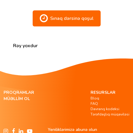
Sınaq dərsinə qoşul
Rəy yoxdur
PROQRAMLAR
RESURSLAR
Bloq
MÜƏLLIM OL
FAQ
Davranış kodeksi
Tərəfdaşlıq müqaviləsi
Yeniliklərimizə abunə olun