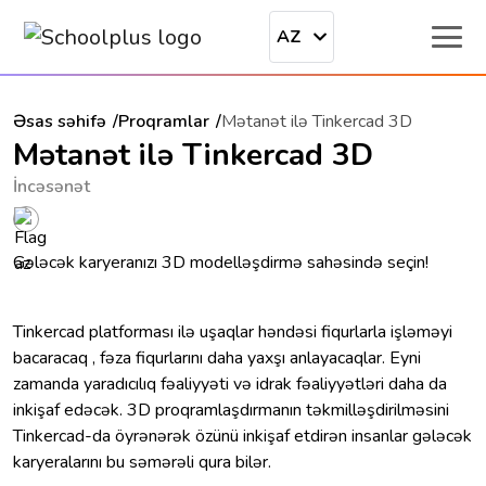
AZ
Əsas səhifə
Proqramlar
Mətanət ilə Tinkercad 3D
Mətanət ilə Tinkercad 3D
İncəsənət
Gələcək karyeranızı 3D modelləşdirmə sahəsində seçin!
Tinkercad platforması ilə uşaqlar həndəsi fiqurlarla işləməyi
bacaracaq , fəza fiqurlarını daha yaxşı anlayacaqlar. Eyni
zamanda yaradıcılıq fəaliyyəti və idrak fəaliyyətləri daha da
inkişaf edəcək. 3D proqramlaşdırmanın təkmilləşdirilməsini
Tinkercad-da öyrənərək özünü inkişaf etdirən insanlar gələcək
karyeralarını bu səmərəli qura bilər.