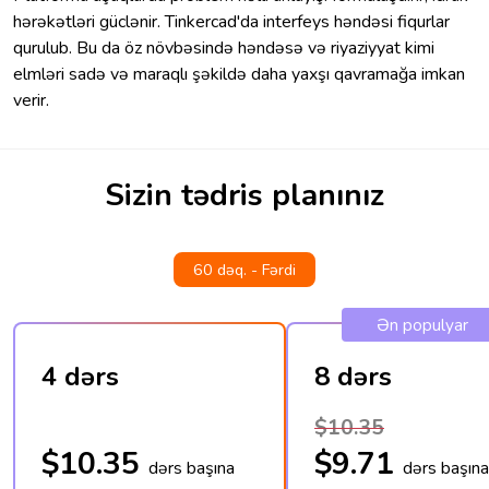
hərəkətləri güclənir. Tinkercad'da interfeys həndəsi fiqurlar
qurulub. Bu da öz növbəsində həndəsə və riyaziyyat kimi
elmləri sadə və maraqlı şəkildə daha yaxşı qavramağa imkan
verir.
Sizin tədris planınız
60 dəq. - Fərdi
Ən populyar
4 dərs
8 dərs
$10.35
$10.35
$9.71
dərs başına
dərs başına