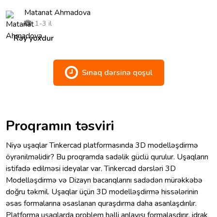
Matanat Ahmadova
1-3 il
Rəy yoxdur
Sınaq dərsinə qoşul
Proqramın təsviri
Niyə uşaqlar Tinkercad platformasında 3D modelləşdirmə
öyrənilməlidir? Bu proqramda sadəlik güclü qurulur. Uşaqların
istifadə edilməsi ideyalar var. Tinkercad dərsləri 3D
Modelləşdirmə və Dizayn bacarıqlarını sadədən mürəkkəbə
doğru təkmil. Uşaqlar üçün 3D modelləşdirmə hissələrinin
əsas formalarına əsaslanan quraşdırma daha asanlaşdırılır.
Platforma uşaqlarda problem həlli anlayışı formalaşdırır, idrak