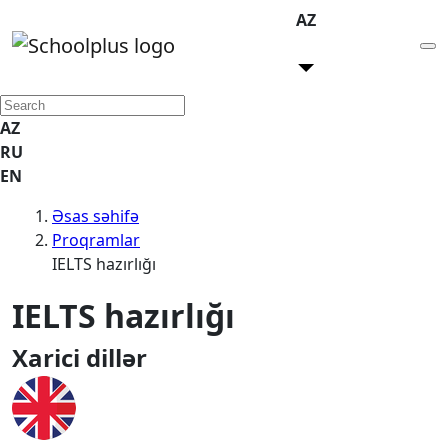
AZ
AZ
RU
EN
Əsas səhifə
Proqramlar
IELTS hazırlığı
IELTS hazırlığı
Xarici dillər