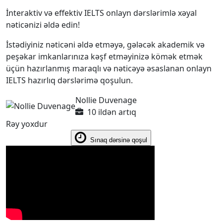
İnteraktiv və effektiv IELTS onlayn dərslərimlə xəyal
nəticənizi əldə edin!
İstədiyiniz nəticəni əldə etməyə, gələcək akademik və
peşəkar imkanlarınıza kəşf etməyinizə kömək etmək
üçün hazırlanmış maraqlı və nəticəyə əsaslanan onlayn
IELTS hazırlıq dərslərimə qoşulun.
Nollie Duvenage
10 ildən artıq
Rəy yoxdur
Sınaq dərsinə qoşul