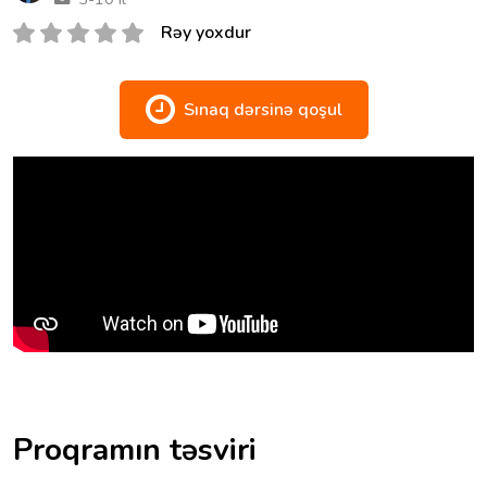
Rəy yoxdur
Sınaq dərsinə qoşul
Proqramın təsviri