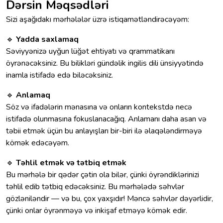
Dərsin Məqsədləri
Sizi aşağıdakı mərhələlər üzrə istiqamətləndirəcəyəm:
🔹
Yadda saxlamaq
Səviyyənizə uyğun lüğət ehtiyatı və qrammatikanı
öyrənəcəksiniz. Bu bilikləri gündəlik ingilis dili ünsiyyətində
inamla istifadə edə biləcəksiniz.
🔹
Anlamaq
Söz və ifadələrin mənasına və onların kontekstdə necə
istifadə olunmasına fokuslanacağıq. Anlamanı daha asan və
təbii etmək üçün bu anlayışları bir-biri ilə əlaqələndirməyə
kömək edəcəyəm.
🔹
Təhlil etmək və tətbiq etmək
Bu mərhələ bir qədər çətin ola bilər, çünki öyrəndiklərinizi
təhlil edib tətbiq edəcəksiniz. Bu mərhələdə səhvlər
gözləniləndir — və bu, çox yaxşıdır! Məncə səhvlər dəyərlidir,
çünki onlar öyrənməyə və inkişaf etməyə kömək edir.