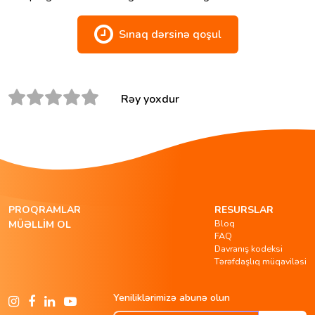
Sınaq dərsinə qoşul
Rəy yoxdur
PROQRAMLAR
RESURSLAR
Bloq
MÜƏLLIM OL
FAQ
Davranış kodeksi
Tərəfdaşlıq müqaviləsi
Yeniliklərimizə abunə olun