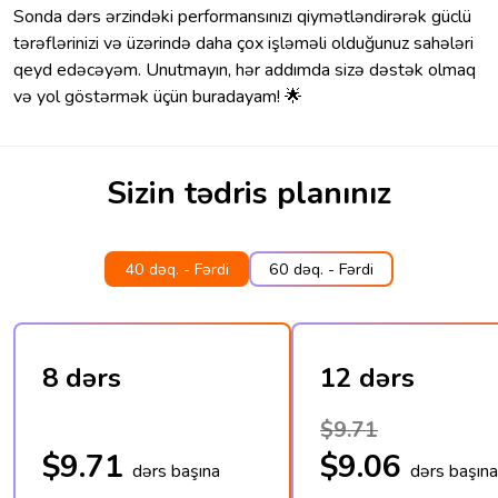
Sonda dərs ərzindəki performansınızı qiymətləndirərək güclü
tərəflərinizi və üzərində daha çox işləməli olduğunuz sahələri
qeyd edəcəyəm. Unutmayın, hər addımda sizə dəstək olmaq
və yol göstərmək üçün buradayam! 🌟
Sizin tədris planınız
40 dəq. - Fərdi
60 dəq. - Fərdi
8 dərs
12 dərs
$9.71
$9.71
$9.06
dərs başına
dərs başına